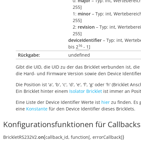
0:
major
– Typ: int, Wertebereich
255]
1:
minor
– Typ: int, Wertebereich
255]
2:
revision
– Typ: int, Werteberei
255]
deviceIdentifier
– Typ: int, Werteb
16
bis
2
- 1
]
Rückgabe:
undefined
Gibt die UID, die UID zu der das Bricklet verbunden ist, die 
die Hard- und Firmware Version sowie den Device Identifie
Die Position ist 'a', 'b', 'c', 'd', 'e', 'f', 'g' oder 'h' (Bricklet Ans
Ein Bricklet hinter einem
Isolator Bricklet
ist immer an Positi
Eine Liste der Device Identifier Werte ist
hier
zu finden. Es 
eine
Konstante
für den Device Identifier dieses Bricklets.
Konfigurationsfunktionen für Callbacks
(
)
BrickletRS232V2.
on
callback_id
,
function
[
,
errorCallback
]