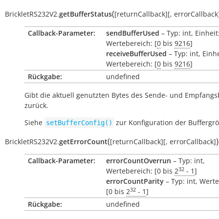
(
BrickletRS232V2.
getBufferStatus
[
returnCallback
]
[
,
errorCallback
Callback-Parameter:
sendBufferUsed
– Typ: int, Einheit
Wertebereich: [
0
bis
9216
]
receiveBufferUsed
– Typ: int, Einh
Wertebereich: [
0
bis
9216
]
Rückgabe:
undefined
Gibt die aktuell genutzten Bytes des Sende- und Empfangs
zurück.
Siehe
zur Konfiguration der Buffergr
setBufferConfig()
(
)
BrickletRS232V2.
getErrorCount
[
returnCallback
]
[
,
errorCallback
]
Callback-Parameter:
errorCountOverrun
– Typ: int,
32
Wertebereich: [0 bis
2
- 1
]
errorCountParity
– Typ: int, Wert
32
[0 bis
2
- 1
]
Rückgabe:
undefined