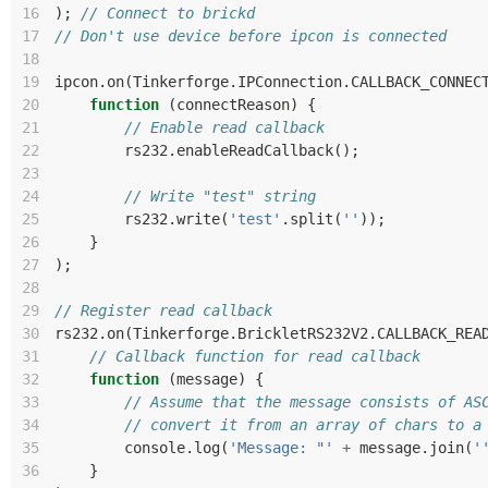
16
);
// Connect to brickd
17
// Don't use device before ipcon is connected
18
19
ipcon
.
on
(
Tinkerforge
.
IPConnection
.
CALLBACK_CONNEC
20
function
(
connectReason
)
{
21
// Enable read callback
22
rs232
.
enableReadCallback
();
23
24
// Write "test" string
25
rs232
.
write
(
'test'
.
split
(
''
));
26
}
27
);
28
29
// Register read callback
30
rs232
.
on
(
Tinkerforge
.
BrickletRS232V2
.
CALLBACK_REA
31
// Callback function for read callback
32
function
(
message
)
{
33
// Assume that the message consists of AS
34
// convert it from an array of chars to a
35
console
.
log
(
'Message: "'
+
message
.
join
(
'
36
}