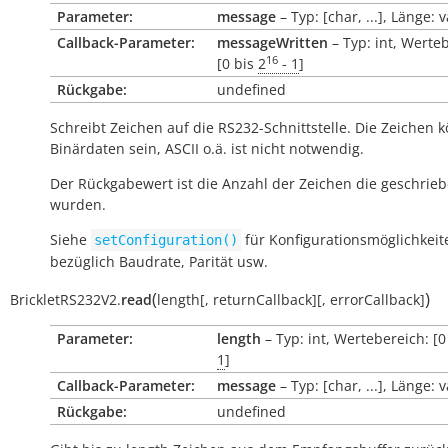
Parameter:
message
– Typ: [char, ...], Länge: 
Callback-Parameter:
messageWritten
– Typ: int, Werte
16
[0 bis
2
- 1
]
Rückgabe:
undefined
Schreibt Zeichen auf die RS232-Schnittstelle. Die Zeichen 
Binärdaten sein, ASCII o.ä. ist nicht notwendig.
Der Rückgabewert ist die Anzahl der Zeichen die geschrie
wurden.
Siehe
für Konfigurationsmöglichkeit
setConfiguration()
bezüglich Baudrate, Parität usw.
(
)
BrickletRS232V2.
read
length
[
,
returnCallback
]
[
,
errorCallback
]
Parameter:
length
– Typ: int, Wertebereich: [0
1
]
Callback-Parameter:
message
– Typ: [char, ...], Länge: 
Rückgabe:
undefined