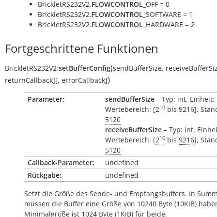
BrickletRS232V2.
FLOWCONTROL
_OFF = 0
BrickletRS232V2.
FLOWCONTROL
_SOFTWARE = 1
BrickletRS232V2.
FLOWCONTROL
_HARDWARE = 2
Fortgeschrittene Funktionen
(
BrickletRS232V2.
setBufferConfig
sendBufferSize
,
receiveBufferSi
)
returnCallback
]
[
,
errorCallback
]
Parameter:
sendBufferSize
– Typ: int, Einheit:
10
Wertebereich: [
2
bis
9216
], Sta
5120
receiveBufferSize
– Typ: int, Einhe
10
Wertebereich: [
2
bis
9216
], Sta
5120
Callback-Parameter:
undefined
Rückgabe:
undefined
Setzt die Größe des Sende- und Empfangsbuffers. In Sum
müssen die Buffer eine Größe von 10240 Byte (10KiB) haben
Minimalgröße ist 1024 Byte (1KiB) für beide.