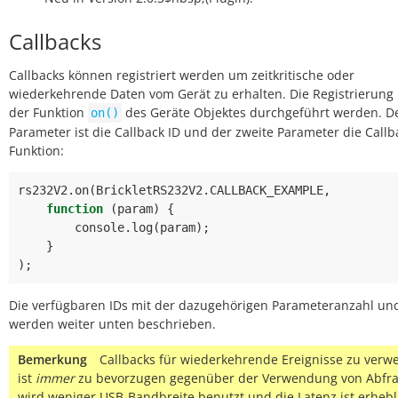
Callbacks
Callbacks können registriert werden um zeitkritische oder
wiederkehrende Daten vom Gerät zu erhalten. Die Registrierung
der Funktion
des Geräte Objektes durchgeführt werden. De
on()
Parameter ist die Callback ID und der zweite Parameter die Callb
Funktion:
rs232V2
.
on
(
BrickletRS232V2
.
CALLBACK_EXAMPLE
,
function
(
param
)
{
console
.
log
(
param
);
}
);
Die verfügbaren IDs mit der dazugehörigen Parameteranzahl un
werden weiter unten beschrieben.
Bemerkung
Callbacks für wiederkehrende Ereignisse zu ver
ist
immer
zu bevorzugen gegenüber der Verwendung von Abfra
wird weniger USB-Bandbreite benutzt und die Latenz ist erhebl