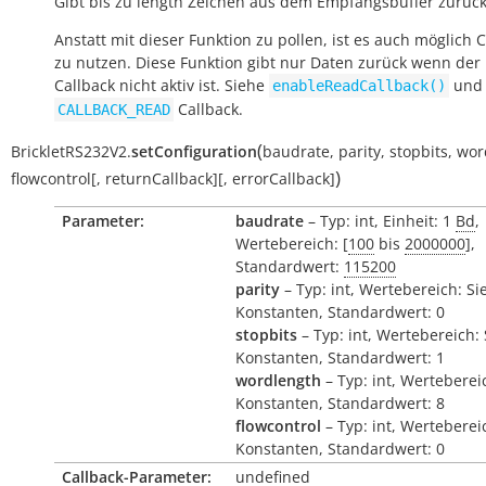
Gibt bis zu
length
Zeichen aus dem Empfangsbuffer zurück
Anstatt mit dieser Funktion zu pollen, ist es auch möglich 
zu nutzen. Diese Funktion gibt nur Daten zurück wenn der
Callback nicht aktiv ist. Siehe
und
enableReadCallback()
Callback.
CALLBACK_READ
(
BrickletRS232V2.
setConfiguration
baudrate
,
parity
,
stopbits
,
wor
)
flowcontrol
[
,
returnCallback
]
[
,
errorCallback
]
Parameter:
baudrate
– Typ: int, Einheit: 1
Bd
,
Wertebereich: [
100
bis
2000000
],
Standardwert:
115200
parity
– Typ: int, Wertebereich: Si
Konstanten, Standardwert: 0
stopbits
– Typ: int, Wertebereich:
Konstanten, Standardwert: 1
wordlength
– Typ: int, Werteberei
Konstanten, Standardwert: 8
flowcontrol
– Typ: int, Werteberei
Konstanten, Standardwert: 0
Callback-Parameter:
undefined