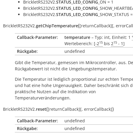
BrickletRS232V2.
STATUS_LED_CONFIG
_ON = 1
BrickletRS232V2.
STATUS_LED_CONFIG
_SHOW_HEARTBEA
BrickletRS232V2.
STATUS_LED_CONFIG
_SHOW_STATUS =
(
BrickletRS232V2.
getChipTemperature
[
returnCallback
]
[
,
errorCal
Callback-Parameter:
temperature
– Typ: int, Einheit: 1
15
15
Wertebereich: [
-2
bis
2
- 1
]
Rückgabe:
undefined
Gibt die Temperatur, gemessen im Mikrocontroller, aus. D
Rückgabewert ist nicht die Umgebungstemperatur.
Die Temperatur ist lediglich proportional zur echten Temp
und hat eine hohe Ungenauigkeit. Daher beschränkt sich d
praktische Nutzen auf die Indikation von
Temperaturveränderungen.
(
)
BrickletRS232V2.
reset
[
returnCallback
]
[
,
errorCallback
]
Callback-Parameter:
undefined
Rückgabe:
undefined