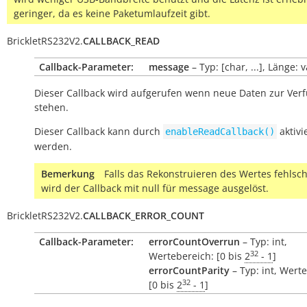
geringer, da es keine Paketumlaufzeit gibt.
BrickletRS232V2.
CALLBACK_READ
Callback-Parameter:
message
– Typ: [char, ...], Länge: 
Dieser Callback wird aufgerufen wenn neue Daten zur Ver
stehen.
Dieser Callback kann durch
aktivi
enableReadCallback()
werden.
Bemerkung
Falls das Rekonstruieren des Wertes fehlsch
wird der Callback mit null für message ausgelöst.
BrickletRS232V2.
CALLBACK_ERROR_COUNT
Callback-Parameter:
errorCountOverrun
– Typ: int,
32
Wertebereich: [0 bis
2
- 1
]
errorCountParity
– Typ: int, Wert
32
[0 bis
2
- 1
]