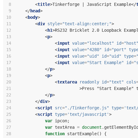
 8
<
title
>
Tinkerforge | JavaScript Example
</
 9
</
head
>
10
<
body
>
11
<
div
style
=
"text-align:center;"
>
12
<
h1
>
RS232 Bricklet 2.0 Loopback Examp
13
<
p
>
14
<
input
value
=
"localhost"
id
=
"host
15
<
input
value
=
"4280"
id
=
"port"
typ
16
<
input
value
=
"uid"
id
=
"uid"
type
=
17
<
input
value
=
"Start Example"
id
=
"
18
</
p
>
19
<
p
>
20
<
textarea
readonly
id
=
"text"
cols
21
>
Press "Start Example" 
22
</
p
>
23
</
div
>
24
<
script
src
=
"./Tinkerforge.js"
type
=
'text
25
<
script
type
=
'text/javascript'
>
26
var
ipcon
;
27
var
textArea
=
document
.
getElementByI
28
function
startExample
()
{