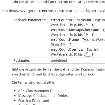
Gibt die aktuelle Anzahl an Overrun und Parity Fehlern zur
(
BrickletRS232V2.
getSPITFPErrorCount
[
returnCallback
]
[
,
errorCal
Callback-Parameter:
errorCountAckChecksum
– Typ: in
32
Wertebereich: [0 bis
2
- 1
]
errorCountMessageChecksum
– T
32
Wertebereich: [0 bis
2
- 1
]
errorCountFrame
– Typ: int, Wert
32
[0 bis
2
- 1
]
errorCountOverflow
– Typ: int,
32
Wertebereich: [0 bis
2
- 1
]
Rückgabe:
undefined
Gibt die Anzahl der Fehler die während der Kommunikatio
zwischen Brick und Bricklet aufgetreten sind zurück.
Die Fehler sind aufgeteilt in
ACK-Checksummen Fehler,
Message-Checksummen Fehler,
Framing Fehler und