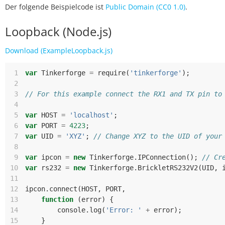
Der folgende Beispielcode ist
Public Domain (CC0 1.0)
.
Loopback (Node.js)
Download (ExampleLoopback.js)
 1
var
Tinkerforge
=
require
(
'tinkerforge'
);
 2
 3
// For this example connect the RX1 and TX pin to
 4
 5
var
HOST
=
'localhost'
;
 6
var
PORT
=
4223
;
 7
var
UID
=
'XYZ'
;
// Change XYZ to the UID of your
 8
 9
var
ipcon
=
new
Tinkerforge
.
IPConnection
();
// Cr
10
var
rs232
=
new
Tinkerforge
.
BrickletRS232V2
(
UID
,
11
12
ipcon
.
connect
(
HOST
,
PORT
,
13
function
(
error
)
{
14
console
.
log
(
'Error: '
+
error
);
15
}