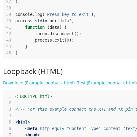
37
);
38
39
console
.
log
(
'Press key to exit'
);
40
process
.
stdin
.
on
(
'data'
,
41
function
(
data
)
{
42
ipcon
.
disconnect
();
43
process
.
exit
(
0
);
44
}
45
);
Loopback (HTML)
Download (ExampleLoopback.html)
,
Test (ExampleLoopback.html)
 1
<!DOCTYPE html>
 2
 3
<!-- For this example connect the RX1 and TX pin 
 4
 5
<
html
>
 6
<
meta
http-equiv
=
"Content-Type"
content
=
"text
 7
<
head
>