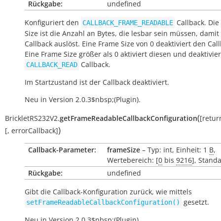
Rückgabe:
undefined
Konfiguriert den
Callback. Die
CALLBACK_FRAME_READABLE
Size ist die Anzahl an Bytes, die lesbar sein müssen, damit
Callback auslöst. Eine Frame Size von 0 deaktiviert den Call
Eine Frame Size größer als 0 aktiviert diesen und deaktivie
Callback.
CALLBACK_READ
Im Startzustand ist der Callback deaktiviert.
Neu in Version 2.0.3$nbsp;(Plugin).
(
BrickletRS232V2.
getFrameReadableCallbackConfiguration
[
retur
)
[
,
errorCallback
]
Callback-Parameter:
frameSize
– Typ: int, Einheit: 1
B
,
Wertebereich: [
0
bis
9216
], Stand
Rückgabe:
undefined
Gibt die Callback-Konfiguration zurück, wie mittels
gesetzt.
setFrameReadableCallbackConfiguration()
Neu in Version 2.0.3$nbsp;(Plugin).