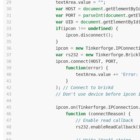
29
textArea
.
value
=
""
;
30
var
HOST
=
document
.
getElementByI
31
var
PORT
=
parseInt
(
document
.
getE
32
var
UID
=
document
.
getElementById
33
if
(
ipcon
!==
undefined
)
{
34
ipcon
.
disconnect
();
35
}
36
ipcon
=
new
Tinkerforge
.
IPConnect
37
var
rs232
=
new
Tinkerforge
.
Brick
38
ipcon
.
connect
(
HOST
,
PORT
,
39
function
(
error
)
{
40
textArea
.
value
+=
'Error:
41
}
42
);
// Connect to brickd
43
// Don't use device before ipcon 
44
45
ipcon
.
on
(
Tinkerforge
.
IPConnection
46
function
(
connectReason
)
{
47
// Enable read callback
48
rs232
.
enableReadCallback
(
49