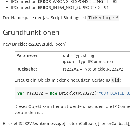
IPConnection.
ERROR
_WRONG_RESPONSE_LENGTH = 83
IPConnection.
ERROR
_INT64_NOT_SUPPORTED = 91
Der Namespace der JavaScript Bindings ist
.
Tinkerforge.*
Grundfunktionen
(
)
new
BrickletRS232V2
uid
,
ipcon
Parameter:
uid
– Typ: string
ipcon
– Typ: IPConnection
Rückgabe:
rs232V2
– Typ: BrickletRS232V2
Erzeugt ein Objekt mit der eindeutigen Geräte ID
:
uid
var
rs232V2
=
new
BrickletRS232V2
(
"YOUR_DEVICE_U
Dieses Objekt kann benutzt werden, nachdem die IP Conne
verbunden ist.
(
BrickletRS232V2.
write
message
[
,
returnCallback
]
[
,
errorCallback
]