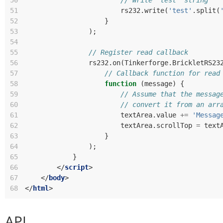
50
// Write "test" string
51
rs232
.
write
(
'test'
.
split
(
52
}
53
);
54
55
// Register read callback
56
rs232
.
on
(
Tinkerforge
.
BrickletRS23
57
// Callback function for read
58
function
(
message
)
{
59
// Assume that the messag
60
// convert it from an arr
61
textArea
.
value
+=
'Messag
62
textArea
.
scrollTop
=
text
63
}
64
);
65
}
66
</
script
>
67
</
body
>
68
</
html
>
API