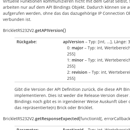
Virtuelle Funktionen kommunizieren nicht mit dem Gerät selbst, 
arbeiten nur auf dem API Bindings Objekt. Dadurch können sie 
aufgerufen werden, ohne das das dazugehörige IP Connection O
verbunden ist.
(
)
BrickletRS232V2.
getAPIVersion
Rückgabe:
apiVersion
– Typ: [int, ...], Länge: 
0:
major
– Typ: int, Wertebereich
255]
1:
minor
– Typ: int, Wertebereich
255]
2:
revision
– Typ: int, Werteberei
255]
Gibt die Version der API Definition zurück, die diese API Bi
implementieren. Dies ist weder die Release-Version dieser 
Bindings noch gibt es in irgendeiner Weise Auskunft über
das repräsentierte(n) Brick oder Bricklet.
(
BrickletRS232V2.
getResponseExpected
functionId
[
,
errorCallbac
Parameter:
functionId
– Typ: int, Wertebereic