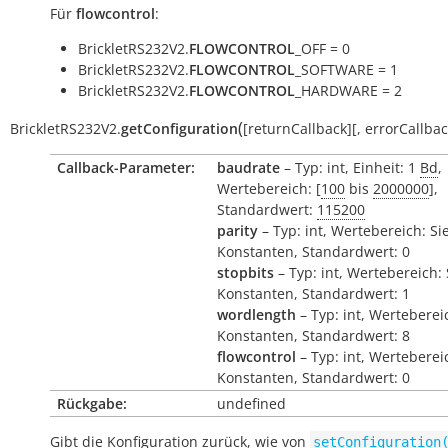
Für
flowcontrol
:
BrickletRS232V2.
FLOWCONTROL
_OFF = 0
BrickletRS232V2.
FLOWCONTROL
_SOFTWARE = 1
BrickletRS232V2.
FLOWCONTROL
_HARDWARE = 2
(
BrickletRS232V2.
getConfiguration
[
returnCallback
]
[
,
errorCallba
Callback-Parameter:
baudrate
– Typ: int, Einheit: 1
Bd
,
Wertebereich: [
100
bis
2000000
],
Standardwert:
115200
parity
– Typ: int, Wertebereich: Si
Konstanten, Standardwert: 0
stopbits
– Typ: int, Wertebereich:
Konstanten, Standardwert: 1
wordlength
– Typ: int, Werteberei
Konstanten, Standardwert: 8
flowcontrol
– Typ: int, Werteberei
Konstanten, Standardwert: 0
Rückgabe:
undefined
Gibt die Konfiguration zurück, wie von
setConfiguration