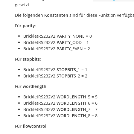
gesetzt.
Die folgenden
Konstanten
sind für diese Funktion verfügba
Für
parity
:
BrickletRS232V2.
PARITY
_NONE = 0
BrickletRS232V2.
PARITY
_ODD = 1
BrickletRS232V2.
PARITY
_EVEN = 2
Für
stopbits
:
BrickletRS232V2.
STOPBITS
_1 = 1
BrickletRS232V2.
STOPBITS
_2 = 2
Für
wordlength
:
BrickletRS232V2.
WORDLENGTH
_5 = 5
BrickletRS232V2.
WORDLENGTH
_6 = 6
BrickletRS232V2.
WORDLENGTH
_7 = 7
BrickletRS232V2.
WORDLENGTH
_8 = 8
Für
flowcontrol
: