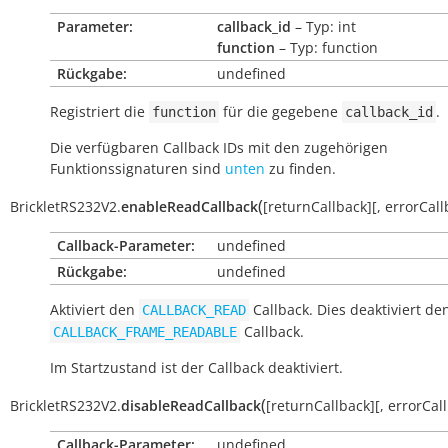
Parameter:
callback_id
– Typ: int
function
– Typ: function
Rückgabe:
undefined
Registriert die
für die gegebene
.
function
callback_id
Die verfügbaren Callback IDs mit den zugehörigen
Funktionssignaturen sind
unten
zu finden.
(
BrickletRS232V2.
enableReadCallback
[
returnCallback
]
[
,
errorCall
Callback-Parameter:
undefined
Rückgabe:
undefined
Aktiviert den
Callback. Dies deaktiviert de
CALLBACK_READ
Callback.
CALLBACK_FRAME_READABLE
Im Startzustand ist der Callback deaktiviert.
(
BrickletRS232V2.
disableReadCallback
[
returnCallback
]
[
,
errorCal
Callback-Parameter:
undefined