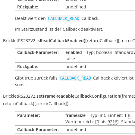
Rückgabe:
undefined
Deaktiviert den
Callback.
CALLBACK_READ
Im Startzustand ist der Callback deaktiviert.
(
BrickletRS232V2.
isReadCallbackEnabled
[
returnCallback
]
[
,
errorC
Callback-Parameter:
enabled
– Typ: boolean, Standard
false
Rückgabe:
undefined
Gibt
true
zurück falls
Callback aktiviert ist
CALLBACK_READ
sonst.
(
BrickletRS232V2.
setFrameReadableCallbackConfiguration
frame
)
returnCallback
]
[
,
errorCallback
]
Parameter:
frameSize
– Typ: int, Einheit: 1
B
,
Wertebereich: [
0
bis
9216
], Stand
Callback-Parameter:
undefined