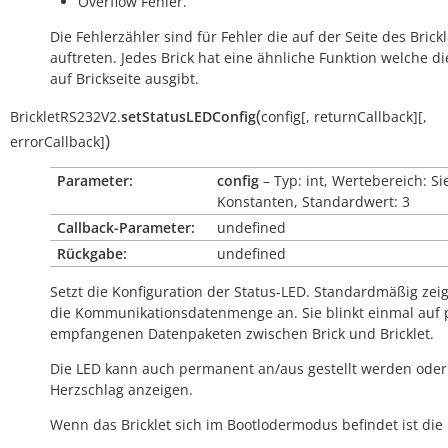
Overflow Fehler.
Die Fehlerzähler sind für Fehler die auf der Seite des Brickl
auftreten. Jedes Brick hat eine ähnliche Funktion welche di
auf Brickseite ausgibt.
(
BrickletRS232V2.
setStatusLEDConfig
config
[
,
returnCallback
]
[
,
)
errorCallback
]
Parameter:
config
– Typ: int, Wertebereich: Si
Konstanten, Standardwert: 3
Callback-Parameter:
undefined
Rückgabe:
undefined
Setzt die Konfiguration der Status-LED. Standardmäßig zeig
die Kommunikationsdatenmenge an. Sie blinkt einmal auf 
empfangenen Datenpaketen zwischen Brick und Bricklet.
Die LED kann auch permanent an/aus gestellt werden oder
Herzschlag anzeigen.
Wenn das Bricklet sich im Bootlodermodus befindet ist die