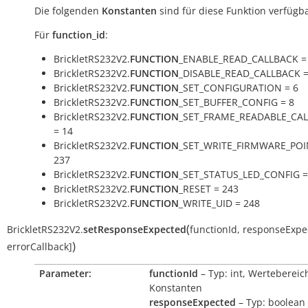
Die folgenden
Konstanten
sind für diese Funktion verfügba
Für
function_id
:
BrickletRS232V2.
FUNCTION
_ENABLE_READ_CALLBACK =
BrickletRS232V2.
FUNCTION
_DISABLE_READ_CALLBACK =
BrickletRS232V2.
FUNCTION
_SET_CONFIGURATION = 6
BrickletRS232V2.
FUNCTION
_SET_BUFFER_CONFIG = 8
BrickletRS232V2.
FUNCTION
_SET_FRAME_READABLE_CA
= 14
BrickletRS232V2.
FUNCTION
_SET_WRITE_FIRMWARE_POI
237
BrickletRS232V2.
FUNCTION
_SET_STATUS_LED_CONFIG =
BrickletRS232V2.
FUNCTION
_RESET = 243
BrickletRS232V2.
FUNCTION
_WRITE_UID = 248
(
BrickletRS232V2.
setResponseExpected
functionId
,
responseExpe
)
errorCallback
]
Parameter:
functionId
– Typ: int, Wertebereic
Konstanten
responseExpected
– Typ: boolean