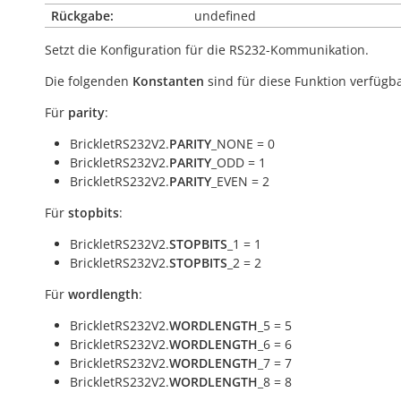
Rückgabe:
undefined
Setzt die Konfiguration für die RS232-Kommunikation.
Die folgenden
Konstanten
sind für diese Funktion verfügba
Für
parity
:
BrickletRS232V2.
PARITY
_NONE = 0
BrickletRS232V2.
PARITY
_ODD = 1
BrickletRS232V2.
PARITY
_EVEN = 2
Für
stopbits
:
BrickletRS232V2.
STOPBITS
_1 = 1
BrickletRS232V2.
STOPBITS
_2 = 2
Für
wordlength
:
BrickletRS232V2.
WORDLENGTH
_5 = 5
BrickletRS232V2.
WORDLENGTH
_6 = 6
BrickletRS232V2.
WORDLENGTH
_7 = 7
BrickletRS232V2.
WORDLENGTH
_8 = 8