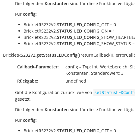
Die folgenden
Konstanten
sind für diese Funktion verfügba
Für
config
:
BrickletRS232V2.
STATUS_LED_CONFIG
_OFF = 0
BrickletRS232V2.
STATUS_LED_CONFIG
_ON = 1
BrickletRS232V2.
STATUS_LED_CONFIG
_SHOW_HEARTBEA
BrickletRS232V2.
STATUS_LED_CONFIG
_SHOW_STATUS =
(
BrickletRS232V2.
getStatusLEDConfig
[
returnCallback
]
[
,
errorCall
Callback-Parameter:
config
– Typ: int, Wertebereich: Si
Konstanten, Standardwert: 3
Rückgabe:
undefined
Gibt die Konfiguration zurück, wie von
setStatusLEDConf
gesetzt.
Die folgenden
Konstanten
sind für diese Funktion verfügba
Für
config
:
BrickletRS232V2.
STATUS_LED_CONFIG
_OFF = 0