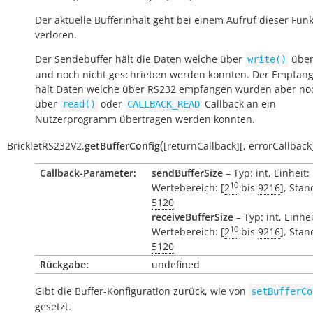
Der aktuelle Bufferinhalt geht bei einem Aufruf dieser Fun
verloren.
Der Sendebuffer hält die Daten welche über
über
write()
und noch nicht geschrieben werden konnten. Der Empfang
hält Daten welche über RS232 empfangen wurden aber noc
über
oder
Callback an ein
read()
CALLBACK_READ
Nutzerprogramm übertragen werden konnten.
(
BrickletRS232V2.
getBufferConfig
[
returnCallback
]
[
,
errorCallback
Callback-Parameter:
sendBufferSize
– Typ: int, Einheit:
10
Wertebereich: [
2
bis
9216
], Sta
5120
receiveBufferSize
– Typ: int, Einhe
10
Wertebereich: [
2
bis
9216
], Sta
5120
Rückgabe:
undefined
Gibt die Buffer-Konfiguration zurück, wie von
setBufferCo
gesetzt.