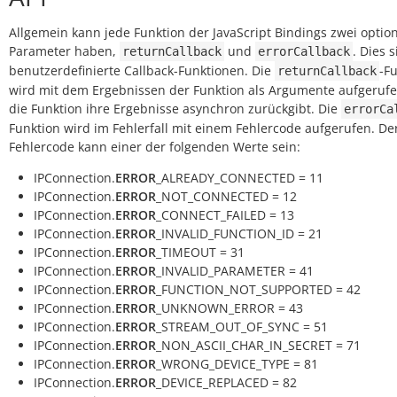
Allgemein kann jede Funktion der JavaScript Bindings zwei optio
Parameter haben,
und
. Dies 
returnCallback
errorCallback
benutzerdefinierte Callback-Funktionen. Die
-F
returnCallback
wird mit dem Ergebnissen der Funktion als Argumente aufgerufen
die Funktion ihre Ergebnisse asynchron zurückgibt. Die
errorCa
Funktion wird im Fehlerfall mit einem Fehlercode aufgerufen. De
Fehlercode kann einer der folgenden Werte sein:
IPConnection.
ERROR
_ALREADY_CONNECTED = 11
IPConnection.
ERROR
_NOT_CONNECTED = 12
IPConnection.
ERROR
_CONNECT_FAILED = 13
IPConnection.
ERROR
_INVALID_FUNCTION_ID = 21
IPConnection.
ERROR
_TIMEOUT = 31
IPConnection.
ERROR
_INVALID_PARAMETER = 41
IPConnection.
ERROR
_FUNCTION_NOT_SUPPORTED = 42
IPConnection.
ERROR
_UNKNOWN_ERROR = 43
IPConnection.
ERROR
_STREAM_OUT_OF_SYNC = 51
IPConnection.
ERROR
_NON_ASCII_CHAR_IN_SECRET = 71
IPConnection.
ERROR
_WRONG_DEVICE_TYPE = 81
IPConnection.
ERROR
_DEVICE_REPLACED = 82