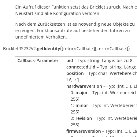
Ein Aufruf dieser Funktion setzt das Bricklet zurück. Nach
Neustart sind alle Konfiguration verloren.
Nach dem Zurücksetzen ist es notwendig neue Objekte zu
erzeugen, Funktionsaufrufe auf bestehenden führen zu
undefiniertem Verhalten.
(
)
BrickletRS232V2.
getIdentity
[
returnCallback
]
[
,
errorCallback
]
Callback-Parameter:
uid
– Typ: string, Länge: bis zu 8
connectedUid
– Typ: string, Länge:
position
– Typ: char, Wertebereich:
'h', 'z']
hardwareVersion
– Typ: [int, ...], 
0:
major
– Typ: int, Wertebereich
255]
1:
minor
– Typ: int, Wertebereich
255]
2:
revision
– Typ: int, Werteberei
255]
firmwareVersion
– Typ: [int, ...], L