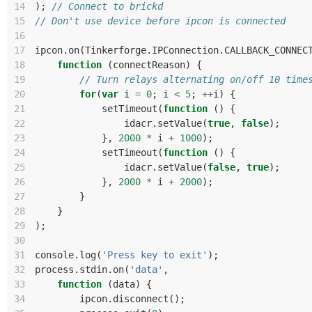
14
);
// Connect to brickd
15
// Don't use device before ipcon is connected
16
17
ipcon
.
on
(
Tinkerforge
.
IPConnection
.
CALLBACK_CONNEC
18
function
(
connectReason
)
{
19
// Turn relays alternating on/off 10 time
20
for
(
var
i
=
0
;
i
<
5
;
++
i
)
{
21
setTimeout
(
function
()
{
22
idacr
.
setValue
(
true
,
false
);
23
},
2000
*
i
+
1000
);
24
setTimeout
(
function
()
{
25
idacr
.
setValue
(
false
,
true
);
26
},
2000
*
i
+
2000
);
27
}
28
}
29
);
30
31
console
.
log
(
'Press key to exit'
);
32
process
.
stdin
.
on
(
'data'
,
33
function
(
data
)
{
34
ipcon
.
disconnect
();