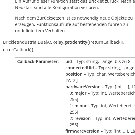
Ein Aufruf dieser Funktion setzt das Bricklet zurück. Nach
Neustart sind alle Konfiguration verloren.
Nach dem Zurücksetzen ist es notwendig neue Objekte zu
erzeugen, Funktionsaufrufe auf bestehenden führen zu
undefiniertem Verhalten.
(
BrickletIndustrialDualACRelay.
getIdentity
[
returnCallback
]
[
,
)
errorCallback
]
Callback-Parameter:
uid
– Typ: string, Länge: bis zu 8
connectedUid
– Typ: string, Länge:
position
– Typ: char, Wertebereich:
'h', 'z']
hardwareVersion
– Typ: [int, ...], 
0:
major
– Typ: int, Wertebereich
255]
1:
minor
– Typ: int, Wertebereich
255]
2:
revision
– Typ: int, Werteberei
255]
firmwareVersion
– Typ: [int, ...], L