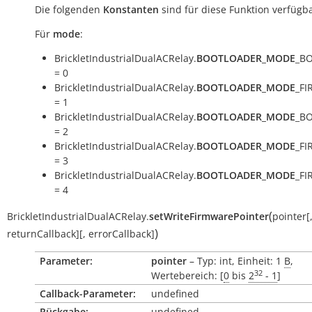
Die folgenden
Konstanten
sind für diese Funktion verfügba
Für
mode
:
BrickletIndustrialDualACRelay.
BOOTLOADER_MODE
_B
= 0
BrickletIndustrialDualACRelay.
BOOTLOADER_MODE
_F
= 1
BrickletIndustrialDualACRelay.
BOOTLOADER_MODE
_B
= 2
BrickletIndustrialDualACRelay.
BOOTLOADER_MODE
_F
= 3
BrickletIndustrialDualACRelay.
BOOTLOADER_MODE
_F
= 4
(
BrickletIndustrialDualACRelay.
setWriteFirmwarePointer
pointer
[
)
returnCallback
]
[
,
errorCallback
]
Parameter:
pointer
– Typ: int, Einheit: 1
B
,
32
Wertebereich: [
0
bis
2
- 1
]
Callback-Parameter:
undefined
Rückgabe:
undefined