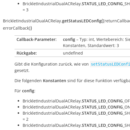
BrickletIndustrialDualACRelay.
STATUS_LED_CONFIG
_S
= 3
(
BrickletIndustrialDualACRelay.
getStatusLEDConfig
[
returnCallba
)
errorCallback
]
Callback-Parameter:
config
– Typ: int, Wertebereich: Si
Konstanten, Standardwert: 3
Rückgabe:
undefined
Gibt die Konfiguration zurück, wie von
setStatusLEDConf
gesetzt.
Die folgenden
Konstanten
sind für diese Funktion verfügba
Für
config
:
BrickletIndustrialDualACRelay.
STATUS_LED_CONFIG
_OF
BrickletIndustrialDualACRelay.
STATUS_LED_CONFIG
_ON
BrickletIndustrialDualACRelay.
STATUS_LED_CONFIG
_S
= 2
BrickletIndustrialDualACRelay.
STATUS_LED_CONFIG
_S