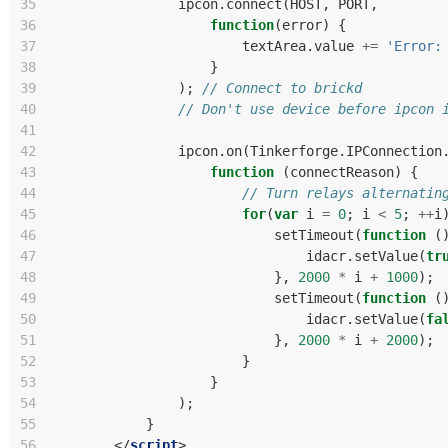
35
ipcon
.
connect
(
HOST
,
PORT
,
36
function
(
error
)
{
37
textArea
.
value
+=
'Error:
38
}
39
);
// Connect to brickd
40
// Don't use device before ipcon 
41
42
ipcon
.
on
(
Tinkerforge
.
IPConnection
43
function
(
connectReason
)
{
44
// Turn relays alternatin
45
for
(
var
i
=
0
;
i
<
5
;
++
i
46
setTimeout
(
function
(
47
idacr
.
setValue
(
tr
48
},
2000
*
i
+
1000
);
49
setTimeout
(
function
(
50
idacr
.
setValue
(
fa
51
},
2000
*
i
+
2000
);
52
}
53
}
54
);
55
}
56
</
script
>