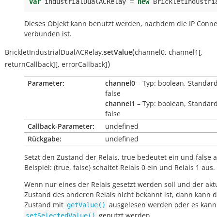
var
industrialDualACRelay
=
new
BrickletIndustri
Dieses Objekt kann benutzt werden, nachdem die IP Conne
verbunden ist.
(
BrickletIndustrialDualACRelay.
setValue
channel0
,
channel1
[
,
)
returnCallback
]
[
,
errorCallback
]
Parameter:
channel0
– Typ: boolean, Standar
false
channel1
– Typ: boolean, Standar
false
Callback-Parameter:
undefined
Rückgabe:
undefined
Setzt den Zustand der Relais,
true
bedeutet ein und
false
a
Beispiel: (true, false) schaltet Relais 0 ein und Relais 1 aus.
Wenn nur eines der Relais gesetzt werden soll und der akt
Zustand des anderen Relais nicht bekannt ist, dann kann 
Zustand mit
ausgelesen werden oder es kann
getValue()
genutzt werden.
setSelectedValue()