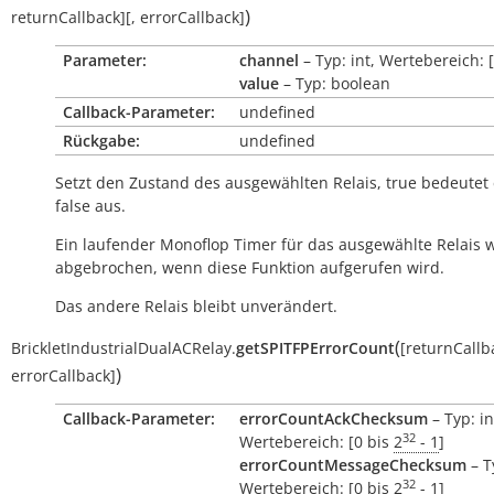
)
returnCallback
]
[
,
errorCallback
]
Parameter:
channel
– Typ: int, Wertebereich: [
value
– Typ: boolean
Callback-Parameter:
undefined
Rückgabe:
undefined
Setzt den Zustand des ausgewählten Relais,
true
bedeutet 
false
aus.
Ein laufender Monoflop Timer für das ausgewählte Relais 
abgebrochen, wenn diese Funktion aufgerufen wird.
Das andere Relais bleibt unverändert.
(
BrickletIndustrialDualACRelay.
getSPITFPErrorCount
[
returnCallb
)
errorCallback
]
Callback-Parameter:
errorCountAckChecksum
– Typ: in
32
Wertebereich: [0 bis
2
- 1
]
errorCountMessageChecksum
– T
32
Wertebereich: [0 bis
2
- 1
]