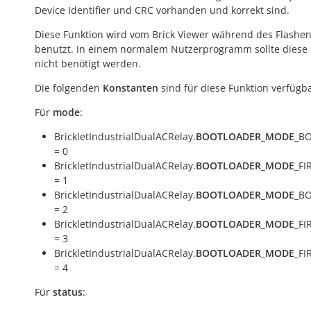
Device Identifier und CRC vorhanden und korrekt sind.
Diese Funktion wird vom Brick Viewer während des Flashe
benutzt. In einem normalem Nutzerprogramm sollte diese 
nicht benötigt werden.
Die folgenden
Konstanten
sind für diese Funktion verfügba
Für
mode
:
BrickletIndustrialDualACRelay.
BOOTLOADER_MODE
_B
= 0
BrickletIndustrialDualACRelay.
BOOTLOADER_MODE
_F
= 1
BrickletIndustrialDualACRelay.
BOOTLOADER_MODE
_B
= 2
BrickletIndustrialDualACRelay.
BOOTLOADER_MODE
_F
= 3
BrickletIndustrialDualACRelay.
BOOTLOADER_MODE
_F
= 4
Für
status
: