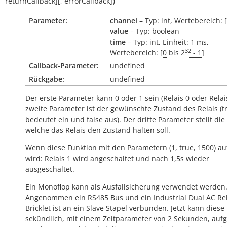
)
returnCallback
]
[
,
errorCallback
]
Parameter:
channel
– Typ: int, Wertebereich: [
value
– Typ: boolean
time
– Typ: int, Einheit: 1
ms
,
32
Wertebereich: [
0
bis
2
- 1
]
Callback-Parameter:
undefined
Rückgabe:
undefined
Der erste Parameter kann 0 oder 1 sein (Relais 0 oder Relais
zweite Parameter ist der gewünschte Zustand des Relais (
t
bedeutet ein und
false
aus). Der dritte Parameter stellt die 
welche das Relais den Zustand halten soll.
Wenn diese Funktion mit den Parametern (1, true, 1500) a
wird: Relais 1 wird angeschaltet und nach 1,5s wieder
ausgeschaltet.
Ein Monoflop kann als Ausfallsicherung verwendet werden. 
Angenommen ein RS485 Bus und ein Industrial Dual AC Re
Bricklet ist an ein Slave Stapel verbunden. Jetzt kann diese
sekündlich, mit einem Zeitparameter von 2 Sekunden, auf