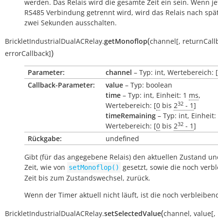
werden. Das Relais wird die gesamte Zeit ein sein. Wenn je
RS485 Verbindung getrennt wird, wird das Relais nach spä
zwei Sekunden ausschalten.
(
BrickletIndustrialDualACRelay.
getMonoflop
channel
[
,
returnCall
)
errorCallback
]
Parameter:
channel
– Typ: int, Wertebereich: [
Callback-Parameter:
value
– Typ: boolean
time
– Typ: int, Einheit: 1
ms
,
32
Wertebereich: [
0
bis
2
- 1
]
timeRemaining
– Typ: int, Einheit:
32
Wertebereich: [
0
bis
2
- 1
]
Rückgabe:
undefined
Gibt (für das angegebene Relais) den aktuellen Zustand un
Zeit, wie von
gesetzt, sowie die noch verb
setMonoflop()
Zeit bis zum Zustandswechsel, zurück.
Wenn der Timer aktuell nicht läuft, ist die noch verbleibend
(
BrickletIndustrialDualACRelay.
setSelectedValue
channel
,
value
[
,