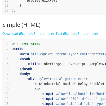
35
process
.
exit
(
0
);
36
}
37
);
Simple (HTML)
Download (ExampleSimple.html)
,
Test (ExampleSimple.html)
 1
<!DOCTYPE html>
 2
<
html
>
 3
<
meta
http-equiv
=
"Content-Type"
content
=
"text
 4
<
head
>
 5
<
title
>
Tinkerforge | JavaScript Example
</
 6
</
head
>
 7
<
body
>
 8
<
div
style
=
"text-align:center;"
>
 9
<
h1
>
Industrial Dual AC Relay Bricklet
10
<
p
>
11
<
input
value
=
"localhost"
id
=
"host
12
<
input
value
=
"4280"
id
=
"port"
typ
13
<
input
value
=
"uid"
id
=
"uid"
type
=