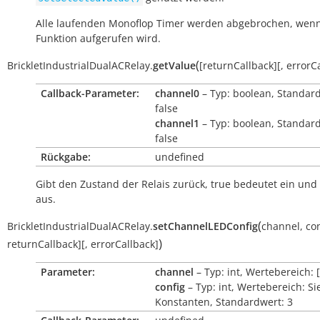
Alle laufenden Monoflop Timer werden abgebrochen, wenn
Funktion aufgerufen wird.
(
BrickletIndustrialDualACRelay.
getValue
[
returnCallback
]
[
,
errorC
Callback-Parameter:
channel0
– Typ: boolean, Standar
false
channel1
– Typ: boolean, Standar
false
Rückgabe:
undefined
Gibt den Zustand der Relais zurück,
true
bedeutet ein und
aus.
(
BrickletIndustrialDualACRelay.
setChannelLEDConfig
channel
,
con
)
returnCallback
]
[
,
errorCallback
]
Parameter:
channel
– Typ: int, Wertebereich: [
config
– Typ: int, Wertebereich: Si
Konstanten, Standardwert: 3