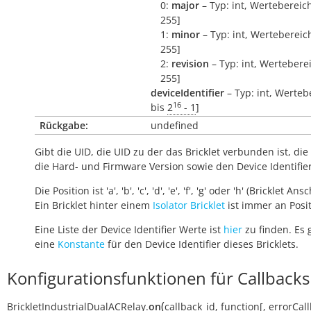
0:
major
– Typ: int, Wertebereich
255]
1:
minor
– Typ: int, Wertebereich
255]
2:
revision
– Typ: int, Werteberei
255]
deviceIdentifier
– Typ: int, Werteb
16
bis
2
- 1
]
Rückgabe:
undefined
Gibt die UID, die UID zu der das Bricklet verbunden ist, die 
die Hard- und Firmware Version sowie den Device Identifie
Die Position ist 'a', 'b', 'c', 'd', 'e', 'f', 'g' oder 'h' (Bricklet Ans
Ein Bricklet hinter einem
Isolator Bricklet
ist immer an Positi
Eine Liste der Device Identifier Werte ist
hier
zu finden. Es 
eine
Konstante
für den Device Identifier dieses Bricklets.
Konfigurationsfunktionen für Callbacks
(
BrickletIndustrialDualACRelay.
on
callback_id
,
function
[
,
errorCal