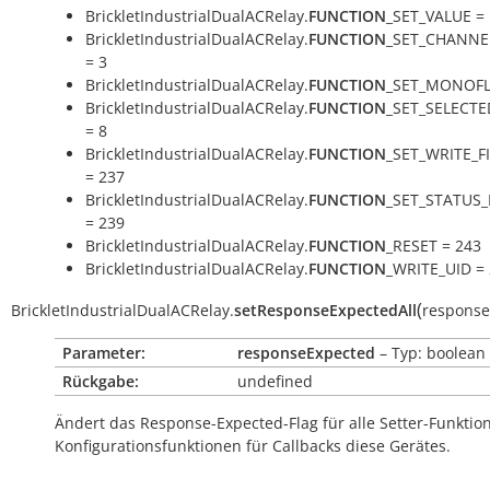
BrickletIndustrialDualACRelay.
FUNCTION
_SET_VALUE = 
BrickletIndustrialDualACRelay.
FUNCTION
_SET_CHANNE
= 3
BrickletIndustrialDualACRelay.
FUNCTION
_SET_MONOFL
BrickletIndustrialDualACRelay.
FUNCTION
_SET_SELECTE
= 8
BrickletIndustrialDualACRelay.
FUNCTION
_SET_WRITE_
= 237
BrickletIndustrialDualACRelay.
FUNCTION
_SET_STATUS
= 239
BrickletIndustrialDualACRelay.
FUNCTION
_RESET = 243
BrickletIndustrialDualACRelay.
FUNCTION
_WRITE_UID =
(
BrickletIndustrialDualACRelay.
setResponseExpectedAll
response
Parameter:
responseExpected
– Typ: boolean
Rückgabe:
undefined
Ändert das Response-Expected-Flag für alle Setter-Funkti
Konfigurationsfunktionen für Callbacks diese Gerätes.