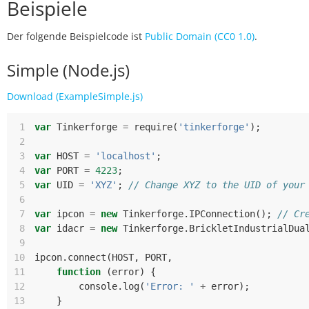
Beispiele
Der folgende Beispielcode ist
Public Domain (CC0 1.0)
.
Simple (Node.js)
Download (ExampleSimple.js)
 1
var
Tinkerforge
=
require
(
'tinkerforge'
);
 2
 3
var
HOST
=
'localhost'
;
 4
var
PORT
=
4223
;
 5
var
UID
=
'XYZ'
;
// Change XYZ to the UID of your
 6
 7
var
ipcon
=
new
Tinkerforge
.
IPConnection
();
// Cr
 8
var
idacr
=
new
Tinkerforge
.
BrickletIndustrialDua
 9
10
ipcon
.
connect
(
HOST
,
PORT
,
11
function
(
error
)
{
12
console
.
log
(
'Error: '
+
error
);
13
}