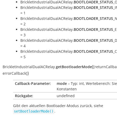
BrickletIndustrialDualACRelay.
BOOTLOADER_STATUS
_O
BrickletIndustrialDualACRelay.
BOOTLOADER_STATUS
_
= 1
BrickletIndustrialDualACRelay.
BOOTLOADER_STATUS
_
= 2
BrickletIndustrialDualACRelay.
BOOTLOADER_STATUS
_
= 3
BrickletIndustrialDualACRelay.
BOOTLOADER_STATUS
_
= 4
BrickletIndustrialDualACRelay.
BOOTLOADER_STATUS
_
= 5
(
BrickletIndustrialDualACRelay.
getBootloaderMode
[
returnCallba
)
errorCallback
]
Callback-Parameter:
mode
– Typ: int, Wertebereich: Si
Konstanten
Rückgabe:
undefined
Gibt den aktuellen Bootloader-Modus zurück, siehe
.
setBootloaderMode()