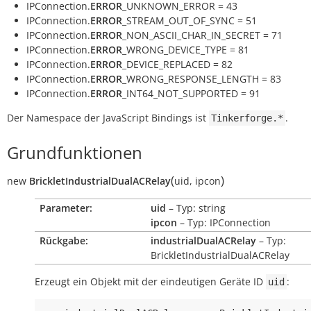
IPConnection.
ERROR
_UNKNOWN_ERROR = 43
IPConnection.
ERROR
_STREAM_OUT_OF_SYNC = 51
IPConnection.
ERROR
_NON_ASCII_CHAR_IN_SECRET = 71
IPConnection.
ERROR
_WRONG_DEVICE_TYPE = 81
IPConnection.
ERROR
_DEVICE_REPLACED = 82
IPConnection.
ERROR
_WRONG_RESPONSE_LENGTH = 83
IPConnection.
ERROR
_INT64_NOT_SUPPORTED = 91
Der Namespace der JavaScript Bindings ist
.
Tinkerforge.*
Grundfunktionen
(
)
new
BrickletIndustrialDualACRelay
uid
,
ipcon
Parameter:
uid
– Typ: string
ipcon
– Typ: IPConnection
Rückgabe:
industrialDualACRelay
– Typ:
BrickletIndustrialDualACRelay
Erzeugt ein Objekt mit der eindeutigen Geräte ID
:
uid