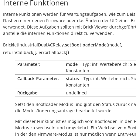
Interne Funktionen
Interne Funktionen werden für Wartungsaufgaben, wie zum Beis
Flashen einer neuen Firmware oder das Ändern der UID eines Bri
verwendet. Diese Aufgaben sollten mit Brick Viewer durchgeführ
anstelle die internen Funktionen direkt zu verwenden.
(
BrickletIndustrialDualACRelay.
setBootloaderMode
mode
[
,
)
returnCallback
]
[
,
errorCallback
]
Parameter:
mode
– Typ: int, Wertebereich: Si
Konstanten
Callback-Parameter:
status
– Typ: int, Wertebereich: S
Konstanten
Rückgabe:
undefined
Setzt den Bootloader-Modus und gibt den Status zurück 
die Modusänderungsanfrage bearbeitet wurde.
Mit dieser Funktion ist es möglich vom Bootloader- in den 
Modus zu wechseln und umgekehrt. Ein Welchsel vom Boot
in der den Firmware-Modus ist nur möglich wenn Entry-Fun