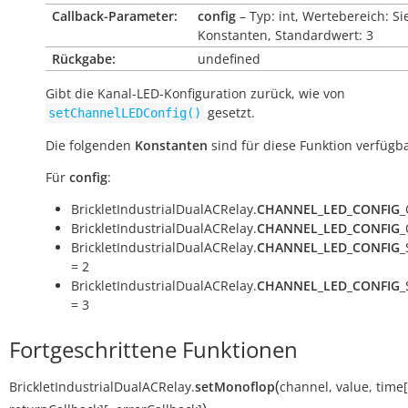
Callback-Parameter:
config
– Typ: int, Wertebereich: Si
Konstanten, Standardwert: 3
Rückgabe:
undefined
Gibt die Kanal-LED-Konfiguration zurück, wie von
gesetzt.
setChannelLEDConfig()
Die folgenden
Konstanten
sind für diese Funktion verfügba
Für
config
:
BrickletIndustrialDualACRelay.
CHANNEL_LED_CONFIG
_
BrickletIndustrialDualACRelay.
CHANNEL_LED_CONFIG
_
BrickletIndustrialDualACRelay.
CHANNEL_LED_CONFIG
_
= 2
BrickletIndustrialDualACRelay.
CHANNEL_LED_CONFIG
_
= 3
Fortgeschrittene Funktionen
(
BrickletIndustrialDualACRelay.
setMonoflop
channel
,
value
,
time
[