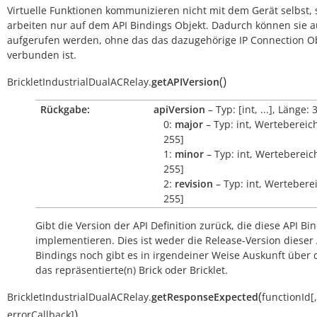
Virtuelle Funktionen kommunizieren nicht mit dem Gerät selbst, 
arbeiten nur auf dem API Bindings Objekt. Dadurch können sie 
aufgerufen werden, ohne das das dazugehörige IP Connection O
verbunden ist.
(
)
BrickletIndustrialDualACRelay.
getAPIVersion
Rückgabe:
apiVersion
– Typ: [int, ...], Länge: 
0:
major
– Typ: int, Wertebereich
255]
1:
minor
– Typ: int, Wertebereich
255]
2:
revision
– Typ: int, Werteberei
255]
Gibt die Version der API Definition zurück, die diese API Bi
implementieren. Dies ist weder die Release-Version dieser 
Bindings noch gibt es in irgendeiner Weise Auskunft über
das repräsentierte(n) Brick oder Bricklet.
(
BrickletIndustrialDualACRelay.
getResponseExpected
functionId
[
,
)
errorCallback
]