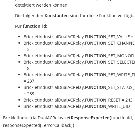
detektiert werden können.
Die folgenden
Konstanten
sind für diese Funktion verfügba
Für
function_id
:
BrickletIndustrialDualACRelay.
FUNCTION
_SET_VALUE = 
BrickletIndustrialDualACRelay.
FUNCTION
_SET_CHANNE
= 3
BrickletIndustrialDualACRelay.
FUNCTION
_SET_MONOFL
BrickletIndustrialDualACRelay.
FUNCTION
_SET_SELECTE
= 8
BrickletIndustrialDualACRelay.
FUNCTION
_SET_WRITE_
= 237
BrickletIndustrialDualACRelay.
FUNCTION
_SET_STATUS
= 239
BrickletIndustrialDualACRelay.
FUNCTION
_RESET = 243
BrickletIndustrialDualACRelay.
FUNCTION
_WRITE_UID =
(
BrickletIndustrialDualACRelay.
setResponseExpected
functionId
,
)
responseExpected
[
,
errorCallback
]