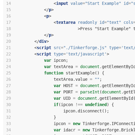
14
<
input
value
=
"Start Example"
id
=
"
15
</
p
>
16
<
p
>
17
<
textarea
readonly
id
=
"text"
cols
18
>
Press "Start Example" 
19
</
p
>
20
</
div
>
21
<
script
src
=
"./Tinkerforge.js"
type
=
'text
22
<
script
type
=
'text/javascript'
>
23
var
ipcon
;
24
var
textArea
=
document
.
getElementByI
25
function
startExample
()
{
26
textArea
.
value
=
""
;
27
var
HOST
=
document
.
getElementByI
28
var
PORT
=
parseInt
(
document
.
getE
29
var
UID
=
document
.
getElementById
30
if
(
ipcon
!==
undefined
)
{
31
ipcon
.
disconnect
();
32
}
33
ipcon
=
new
Tinkerforge
.
IPConnect
34
var
idacr
=
new
Tinkerforge
.
Brick