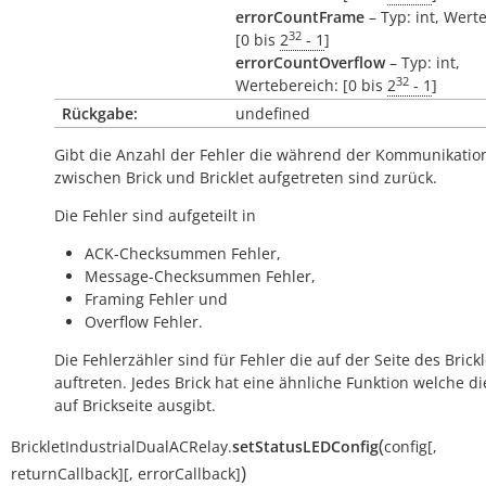
errorCountFrame
– Typ: int, Wert
32
[0 bis
2
- 1
]
errorCountOverflow
– Typ: int,
32
Wertebereich: [0 bis
2
- 1
]
Rückgabe:
undefined
Gibt die Anzahl der Fehler die während der Kommunikatio
zwischen Brick und Bricklet aufgetreten sind zurück.
Die Fehler sind aufgeteilt in
ACK-Checksummen Fehler,
Message-Checksummen Fehler,
Framing Fehler und
Overflow Fehler.
Die Fehlerzähler sind für Fehler die auf der Seite des Brickl
auftreten. Jedes Brick hat eine ähnliche Funktion welche di
auf Brickseite ausgibt.
(
BrickletIndustrialDualACRelay.
setStatusLEDConfig
config
[
,
)
returnCallback
]
[
,
errorCallback
]