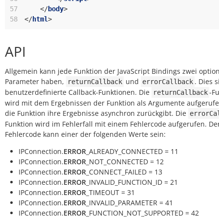
57
</
body
>
58
</
html
>
API
Allgemein kann jede Funktion der JavaScript Bindings zwei optio
Parameter haben,
und
. Dies 
returnCallback
errorCallback
benutzerdefinierte Callback-Funktionen. Die
-F
returnCallback
wird mit dem Ergebnissen der Funktion als Argumente aufgerufen
die Funktion ihre Ergebnisse asynchron zurückgibt. Die
errorCa
Funktion wird im Fehlerfall mit einem Fehlercode aufgerufen. De
Fehlercode kann einer der folgenden Werte sein:
IPConnection.
ERROR
_ALREADY_CONNECTED = 11
IPConnection.
ERROR
_NOT_CONNECTED = 12
IPConnection.
ERROR
_CONNECT_FAILED = 13
IPConnection.
ERROR
_INVALID_FUNCTION_ID = 21
IPConnection.
ERROR
_TIMEOUT = 31
IPConnection.
ERROR
_INVALID_PARAMETER = 41
IPConnection.
ERROR
_FUNCTION_NOT_SUPPORTED = 42