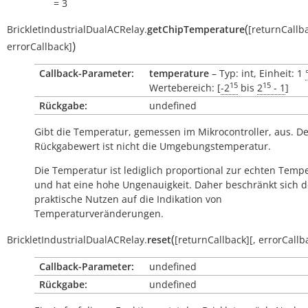
= 3
(
BrickletIndustrialDualACRelay.
getChipTemperature
[
returnCallb
)
errorCallback
]
Callback-Parameter:
temperature
– Typ: int, Einheit: 1
15
15
Wertebereich: [
-2
bis
2
- 1
]
Rückgabe:
undefined
Gibt die Temperatur, gemessen im Mikrocontroller, aus. D
Rückgabewert ist nicht die Umgebungstemperatur.
Die Temperatur ist lediglich proportional zur echten Temp
und hat eine hohe Ungenauigkeit. Daher beschränkt sich d
praktische Nutzen auf die Indikation von
Temperaturveränderungen.
(
BrickletIndustrialDualACRelay.
reset
[
returnCallback
]
[
,
errorCallb
Callback-Parameter:
undefined
Rückgabe:
undefined