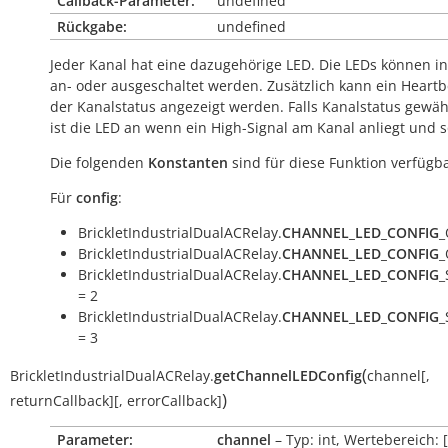
Callback-Parameter:
undefined
Rückgabe:
undefined
Jeder Kanal hat eine dazugehörige LED. Die LEDs können in
an- oder ausgeschaltet werden. Zusätzlich kann ein Heartb
der Kanalstatus angezeigt werden. Falls Kanalstatus gewäh
ist die LED an wenn ein High-Signal am Kanal anliegt und s
Die folgenden
Konstanten
sind für diese Funktion verfügba
Für
config
:
BrickletIndustrialDualACRelay.
CHANNEL_LED_CONFIG
_
BrickletIndustrialDualACRelay.
CHANNEL_LED_CONFIG
_
BrickletIndustrialDualACRelay.
CHANNEL_LED_CONFIG
_
= 2
BrickletIndustrialDualACRelay.
CHANNEL_LED_CONFIG
_
= 3
(
BrickletIndustrialDualACRelay.
getChannelLEDConfig
channel
[
,
)
returnCallback
]
[
,
errorCallback
]
Parameter:
channel
– Typ: int, Wertebereich: [