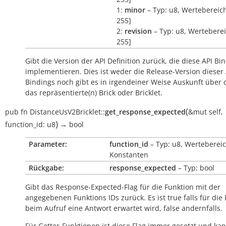
1:
minor
– Typ: u8, Wertebereich
255]
2:
revision
– Typ: u8, Werteberei
255]
Gibt die Version der API Definition zurück, die diese API Bi
implementieren. Dies ist weder die Release-Version dieser 
Bindings noch gibt es in irgendeiner Weise Auskunft über
das repräsentierte(n) Brick oder Bricklet.
(
pub
fn
DistanceUsV2Bricklet::
get_response_expected
&mut
self
,
)
function_id:
u8
→
bool
Parameter:
function_id
– Typ: u8, Wertebereic
Konstanten
Rückgabe:
response_expected
– Typ: bool
Gibt das Response-Expected-Flag für die Funktion mit der
angegebenen Funktions IDs zurück. Es ist
true
falls für die
beim Aufruf eine Antwort erwartet wird,
false
andernfalls.
Für Getter-Funktionen ist diese Flag immer gesetzt und kan