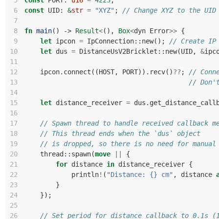
 5
const
PORT
: 
u16
=
4223
;
 6
const
UID
: 
&
str
=
"XYZ"
;
// Change XYZ to the UID
 7
 8
fn
main
()
-> 
Result
<
(),
Box
<
dyn
Error
>>
{
 9
let
ipcon
=
IpConnection
::
new
();
// Create IP
10
let
dus
=
DistanceUsV2Bricklet
::
new
(
UID
,
&
ipc
11
12
ipcon
.
connect
((
HOST
,
PORT
)).
recv
()
??
;
// Conn
13
// Don'
14
15
let
distance_receiver
=
dus
.
get_distance_call
16
17
// Spawn thread to handle received callback m
18
// This thread ends when the `dus` object
19
// is dropped, so there is no need for manual
20
thread
::
spawn
(
move
||
{
21
for
distance
in
distance_receiver
{
22
println
!
(
"Distance: {} cm"
,
distance
23
}
24
});
25
26
// Set period for distance callback to 0.1s (