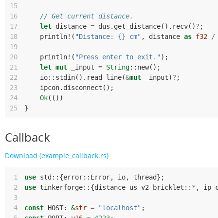
15
16
// Get current distance.
17
let
distance
=
dus
.
get_distance
().
recv
()
?
;
18
println
!
(
"Distance: {} cm"
,
distance
as
f32
/
19
20
println
!
(
"Press enter to exit."
);
21
let
mut
_input
=
String
::
new
();
22
io
::
stdin
().
read_line
(
&
mut
_input
)
?
;
23
ipcon
.
disconnect
();
24
Ok
(())
25
}
Callback
Download (example_callback.rs)
 1
use
std
::
{
error
::
Error
,
io
,
thread
};
 2
use
tinkerforge
::
{
distance_us_v2_bricklet
::
*
,
ip_
 3
 4
const
HOST
: 
&
str
=
"localhost"
;