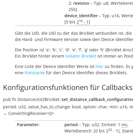
2:
revision
– Typ: u8, Werteberei
255]
device_identifier
– Typ: u16, Werte
16
[0 bis
2
- 1
]
Gibt die UID, die UID zu der das Bricklet verbunden ist, die 
die Hard- und Firmware Version sowie den Device Identifie
Die Position ist 'a', 'b', 'c', 'd', 'e', 'f', 'g' oder 'h' (Bricklet Ans
Ein Bricklet hinter einem
Isolator Bricklet
ist immer an Positi
Eine Liste der Device Identifier Werte ist
hier
zu finden. Es 
eine
Konstante
für den Device Identifier dieses Bricklets.
Konfigurationsfunktionen für Callbacks
pub
fn
DistanceUsV2Bricklet::
set_distance_callback_configuratio
period:
u32
,
value_has_to_change:
bool
,
option:
char
,
min:
u16
,
m
→
ConvertingReceiver<()>
Parameter:
period
– Typ: u32, Einheit: 1
ms
,
32
Wertebereich: [
0
bis
2
- 1
], Stan