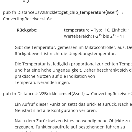
= 3
(
)
pub
fn
DistanceUsV2Bricklet::
get_chip_temperature
&self
→
ConvertingReceiver<i16>
Rückgabe:
temperature
– Typ: i16, Einheit: 1
15
15
Wertebereich: [
-2
bis
2
- 1
]
Gibt die Temperatur, gemessen im Mikrocontroller, aus. D
Rückgabewert ist nicht die Umgebungstemperatur.
Die Temperatur ist lediglich proportional zur echten Temp
und hat eine hohe Ungenauigkeit. Daher beschränkt sich d
praktische Nutzen auf die Indikation von
Temperaturveränderungen.
(
)
pub
fn
DistanceUsV2Bricklet::
reset
&self
→
ConvertingReceiver<
Ein Aufruf dieser Funktion setzt das Bricklet zurück. Nach
Neustart sind alle Konfiguration verloren.
Nach dem Zurücksetzen ist es notwendig neue Objekte zu
erzeugen, Funktionsaufrufe auf bestehenden führen zu