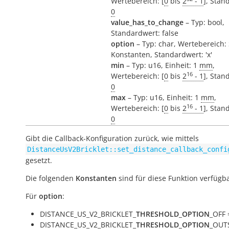
Wertebereich: [
0
bis
2
- 1
], Stan
0
value_has_to_change
– Typ: bool,
Standardwert: false
option
– Typ: char, Wertebereich:
Konstanten, Standardwert: 'x'
min
– Typ: u16, Einheit: 1
mm
,
16
Wertebereich: [
0
bis
2
- 1
], Stan
0
max
– Typ: u16, Einheit: 1
mm
,
16
Wertebereich: [
0
bis
2
- 1
], Stan
0
Gibt die Callback-Konfiguration zurück, wie mittels
DistanceUsV2Bricklet::set_distance_callback_confi
gesetzt.
Die folgenden
Konstanten
sind für diese Funktion verfügba
Für
option
:
DISTANCE_US_V2_BRICKLET_
THRESHOLD_OPTION
_OFF =
DISTANCE_US_V2_BRICKLET_
THRESHOLD_OPTION
_OUTS