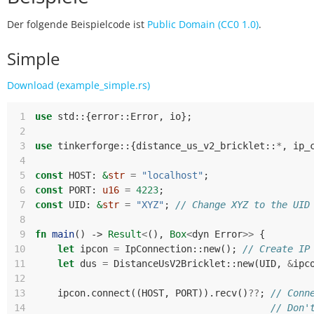
Der folgende Beispielcode ist
Public Domain (CC0 1.0)
.
Simple
Download (example_simple.rs)
 1
use
std
::
{
error
::
Error
,
io
};
 2
 3
use
tinkerforge
::
{
distance_us_v2_bricklet
::
*
,
ip_
 4
 5
const
HOST
: 
&
str
=
"localhost"
;
 6
const
PORT
: 
u16
=
4223
;
 7
const
UID
: 
&
str
=
"XYZ"
;
// Change XYZ to the UID
 8
 9
fn
main
()
-> 
Result
<
(),
Box
<
dyn
Error
>>
{
10
let
ipcon
=
IpConnection
::
new
();
// Create IP
11
let
dus
=
DistanceUsV2Bricklet
::
new
(
UID
,
&
ipc
12
13
ipcon
.
connect
((
HOST
,
PORT
)).
recv
()
??
;
// Conn
14
// Don'