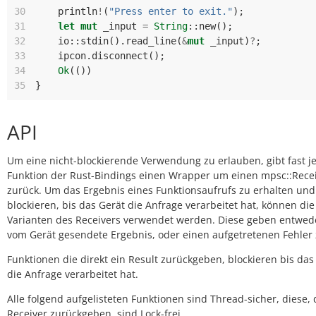
30
println
!
(
"Press enter to exit."
);
31
let
mut
_input
=
String
::
new
();
32
io
::
stdin
().
read_line
(
&
mut
_input
)
?
;
33
ipcon
.
disconnect
();
34
Ok
(())
35
}
API
Um eine nicht-blockierende Verwendung zu erlauben, gibt fast j
Funktion der Rust-Bindings einen Wrapper um einen mpsc::Rece
zurück. Um das Ergebnis eines Funktionsaufrufs zu erhalten und
blockieren, bis das Gerät die Anfrage verarbeitet hat, können die
Varianten des Receivers verwendet werden. Diese geben entwed
vom Gerät gesendete Ergebnis, oder einen aufgetretenen Fehler 
Funktionen die direkt ein Result zurückgeben, blockieren bis das
die Anfrage verarbeitet hat.
Alle folgend aufgelisteten Funktionen sind Thread-sicher, diese, 
Receiver zurückgeben, sind Lock-frei.