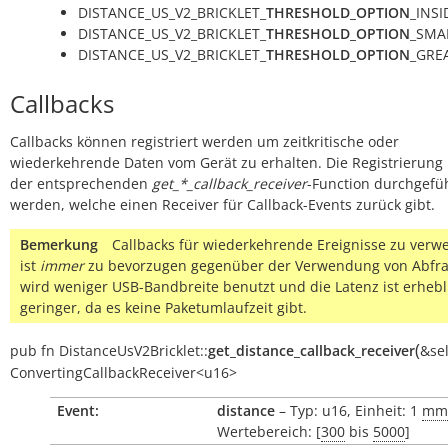
DISTANCE_US_V2_BRICKLET_
THRESHOLD_OPTION
_INSID
DISTANCE_US_V2_BRICKLET_
THRESHOLD_OPTION
_SMAL
DISTANCE_US_V2_BRICKLET_
THRESHOLD_OPTION
_GREA
Callbacks
Callbacks können registriert werden um zeitkritische oder
wiederkehrende Daten vom Gerät zu erhalten. Die Registrierung
der entsprechenden
get_*_callback_receiver
-Function durchgefü
werden, welche einen Receiver für Callback-Events zurück gibt.
Bemerkung
Callbacks für wiederkehrende Ereignisse zu ver
ist
immer
zu bevorzugen gegenüber der Verwendung von Abfra
wird weniger USB-Bandbreite benutzt und die Latenz ist erhebl
geringer, da es keine Paketumlaufzeit gibt.
(
pub
fn
DistanceUsV2Bricklet::
get_distance_callback_receiver
&sel
ConvertingCallbackReceiver<u16>
Event:
distance
– Typ: u16, Einheit: 1
mm
Wertebereich: [
300
bis
5000
]