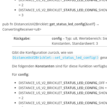
= 2
DISTANCE_US_V2_BRICKLET_
STATUS_LED_CONFIG
_SHO
= 3
(
)
pub
fn
DistanceUsV2Bricklet::
get_status_led_config
&self
→
ConvertingReceiver<u8>
Rückgabe:
config
– Typ: u8, Wertebereich: Si
Konstanten, Standardwert: 3
Gibt die Konfiguration zurück, wie von
gese
DistanceUsV2Bricklet::set_status_led_config()
Die folgenden
Konstanten
sind für diese Funktion verfügba
Für
config
:
DISTANCE_US_V2_BRICKLET_
STATUS_LED_CONFIG
_OFF 
DISTANCE_US_V2_BRICKLET_
STATUS_LED_CONFIG
_ON =
DISTANCE_US_V2_BRICKLET_
STATUS_LED_CONFIG
_SHO
= 2
DISTANCE_US_V2_BRICKLET_
STATUS_LED_CONFIG
_SHO