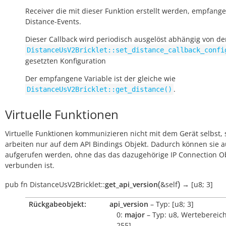
Receiver die mit dieser Funktion erstellt werden, empfang
Distance-Events.
Dieser Callback wird periodisch ausgelöst abhängig von der
DistanceUsV2Bricklet::set_distance_callback_confi
gesetzten Konfiguration
Der empfangene Variable ist der gleiche wie
.
DistanceUsV2Bricklet::get_distance()
Virtuelle Funktionen
Virtuelle Funktionen kommunizieren nicht mit dem Gerät selbst, 
arbeiten nur auf dem API Bindings Objekt. Dadurch können sie 
aufgerufen werden, ohne das das dazugehörige IP Connection O
verbunden ist.
(
)
pub
fn
DistanceUsV2Bricklet::
get_api_version
&self
→
[u8;
3]
Rückgabeobjekt:
api_version
– Typ: [u8; 3]
0:
major
– Typ: u8, Wertebereich
255]