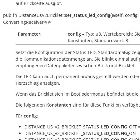
auf Brickseite ausgibt.
(
pub
fn
DistanceUsV2Bricklet::
set_status_led_config
&self
,
config:
ConvertingReceiver<()>
Parameter:
config
– Typ: u8, Wertebereich: Si
Konstanten, Standardwert: 3
Setzt die Konfiguration der Status-LED. Standardmäßig zeig
die Kommunikationsdatenmenge an. Sie blinkt einmal auf 
empfangenen Datenpaketen zwischen Brick und Bricklet.
Die LED kann auch permanent an/aus gestellt werden oder
Herzschlag anzeigen.
Wenn das Bricklet sich im Bootlodermodus befindet ist die
Die folgenden
Konstanten
sind für diese Funktion verfügba
Für
config
:
DISTANCE_US_V2_BRICKLET_
STATUS_LED_CONFIG
_OFF 
DISTANCE_US_V2_BRICKLET_
STATUS_LED_CONFIG
_ON =
DISTANCE_US_V2_BRICKLET_
STATUS_LED_CONFIG
_SHO