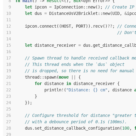
 8
fn
main
()
-> 
Result
<
(),
Box
<
dyn
Error
>>
{
 9
let
ipcon
=
IpConnection
::
new
();
// Create IP
10
let
dus
=
DistanceUsV2Bricklet
::
new
(
UID
,
&
ipc
11
12
ipcon
.
connect
((
HOST
,
PORT
)).
recv
()
??
;
// Conn
13
// Don'
14
15
let
distance_receiver
=
dus
.
get_distance_call
16
17
// Spawn thread to handle received callback m
18
// This thread ends when the `dus` object
19
// is dropped, so there is no need for manual
20
thread
::
spawn
(
move
||
{
21
for
distance
in
distance_receiver
{
22
println
!
(
"Distance: {} cm"
,
distance
23
}
24
});
25
26
// Configure threshold for distance "greater 
27
// with a debounce period of 0.1s (100ms).
28
dus
.
set_distance_callback_configuration
(
100
,
29