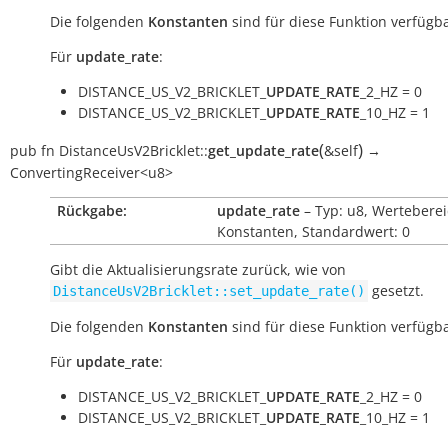
Die folgenden
Konstanten
sind für diese Funktion verfügba
Für
update_rate
:
DISTANCE_US_V2_BRICKLET_
UPDATE_RATE
_2_HZ = 0
DISTANCE_US_V2_BRICKLET_
UPDATE_RATE
_10_HZ = 1
(
)
pub
fn
DistanceUsV2Bricklet::
get_update_rate
&self
→
ConvertingReceiver<u8>
Rückgabe:
update_rate
– Typ: u8, Werteberei
Konstanten, Standardwert: 0
Gibt die Aktualisierungsrate zurück, wie von
gesetzt.
DistanceUsV2Bricklet::set_update_rate()
Die folgenden
Konstanten
sind für diese Funktion verfügba
Für
update_rate
:
DISTANCE_US_V2_BRICKLET_
UPDATE_RATE
_2_HZ = 0
DISTANCE_US_V2_BRICKLET_
UPDATE_RATE
_10_HZ = 1