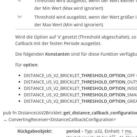
'<'
Threshold wird ausgelöst, wenn der Wert kleiner i
der Min Wert (Max wird ignoriert)
'>'
Threshold wird ausgelöst, wenn der Wert größer i
der Max Wert (Min wird ignoriert)
Wird die Option auf 'x' gesetzt (Threshold abgeschaltet), so
Callback mit der festen Periode ausgelöst.
Die folgenden
Konstanten
sind für diese Funktion verfügba
Für
option
:
DISTANCE_US_V2_BRICKLET_
THRESHOLD_OPTION
_OFF =
DISTANCE_US_V2_BRICKLET_
THRESHOLD_OPTION
_OUTS
DISTANCE_US_V2_BRICKLET_
THRESHOLD_OPTION
_INSID
DISTANCE_US_V2_BRICKLET_
THRESHOLD_OPTION
_SMAL
DISTANCE_US_V2_BRICKLET_
THRESHOLD_OPTION
_GREA
pub
fn
DistanceUsV2Bricklet::
get_distance_callback_configuratio
→
ConvertingReceiver<DistanceCallbackConfiguration>
Rückgabeobjekt:
period
– Typ: u32, Einheit: 1
ms
,
32