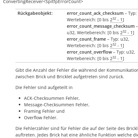
ConvertingReceiver<SpitfpErrorCount>
Rückgabeobjekt:
error_count_ack_checksum
– Typ:
32
Wertebereich: [0 bis
2
- 1
]
error_count_message_checksum
–
32
u32, Wertebereich: [0 bis
2
- 1
]
error_count_frame
– Typ: u32,
32
Wertebereich: [0 bis
2
- 1
]
error_count_overflow
– Typ: u32,
32
Wertebereich: [0 bis
2
- 1
]
Gibt die Anzahl der Fehler die während der Kommunikatio
zwischen Brick und Bricklet aufgetreten sind zurück.
Die Fehler sind aufgeteilt in
ACK-Checksummen Fehler,
Message-Checksummen Fehler,
Framing Fehler und
Overflow Fehler.
Die Fehlerzähler sind für Fehler die auf der Seite des Brickl
auftreten. Jedes Brick hat eine ähnliche Funktion welche di