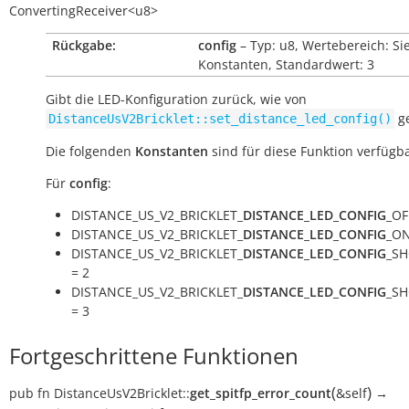
ConvertingReceiver<u8>
Rückgabe:
config
– Typ: u8, Wertebereich: Si
Konstanten, Standardwert: 3
Gibt die LED-Konfiguration zurück, wie von
ge
DistanceUsV2Bricklet::set_distance_led_config()
Die folgenden
Konstanten
sind für diese Funktion verfügba
Für
config
:
DISTANCE_US_V2_BRICKLET_
DISTANCE_LED_CONFIG
_OF
DISTANCE_US_V2_BRICKLET_
DISTANCE_LED_CONFIG
_ON
DISTANCE_US_V2_BRICKLET_
DISTANCE_LED_CONFIG
_S
= 2
DISTANCE_US_V2_BRICKLET_
DISTANCE_LED_CONFIG
_S
= 3
Fortgeschrittene Funktionen
(
)
pub
fn
DistanceUsV2Bricklet::
get_spitfp_error_count
&self
→