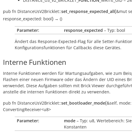
DISTANCE_US_V2_BRICKLET_
FUNCTION
_WRITE_UID = 24
(
pub
fn
DistanceUsV2Bricklet::
set_response_expected_all
&mut
se
)
response_expected:
bool
→
()
Parameter:
response_expected
– Typ: bool
Ändert das Response-Expected-Flag für alle Setter-Funkti
Konfigurationsfunktionen für Callbacks diese Gerätes.
Interne Funktionen
Interne Funktionen werden für Wartungsaufgaben, wie zum Beis
Flashen einer neuen Firmware oder das Ändern der UID eines Bri
verwendet. Diese Aufgaben sollten mit Brick Viewer durchgeführ
anstelle die internen Funktionen direkt zu verwenden.
(
pub
fn
DistanceUsV2Bricklet::
set_bootloader_mode
&self
,
mode:
ConvertingReceiver<u8>
Parameter:
mode
– Typ: u8, Wertebereich: Si
Konstanten