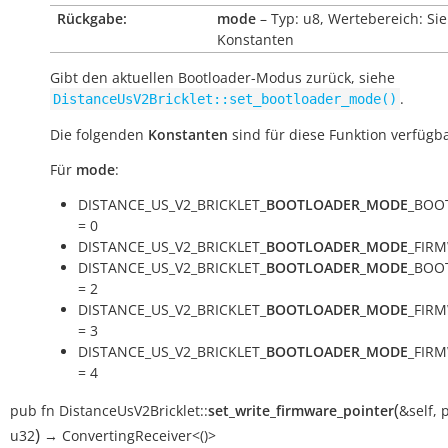
Rückgabe:
mode
– Typ: u8, Wertebereich: Si
Konstanten
Gibt den aktuellen Bootloader-Modus zurück, siehe
.
DistanceUsV2Bricklet::set_bootloader_mode()
Die folgenden
Konstanten
sind für diese Funktion verfügba
Für
mode
:
DISTANCE_US_V2_BRICKLET_
BOOTLOADER_MODE
_BOO
= 0
DISTANCE_US_V2_BRICKLET_
BOOTLOADER_MODE
_FIRM
DISTANCE_US_V2_BRICKLET_
BOOTLOADER_MODE
_BOO
= 2
DISTANCE_US_V2_BRICKLET_
BOOTLOADER_MODE
_FIR
= 3
DISTANCE_US_V2_BRICKLET_
BOOTLOADER_MODE
_FIR
= 4
(
pub
fn
DistanceUsV2Bricklet::
set_write_firmware_pointer
&self
,
p
)
u32
→
ConvertingReceiver<()>