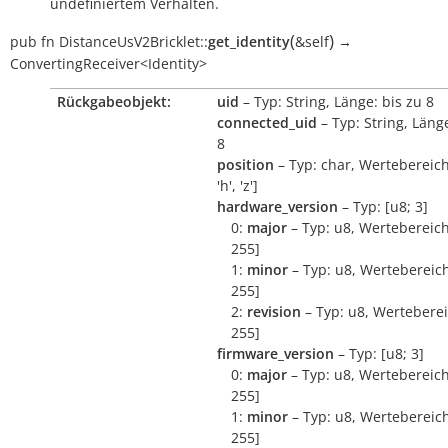
undefiniertem Verhalten.
(
)
pub
fn
DistanceUsV2Bricklet::
get_identity
&self
→
ConvertingReceiver<Identity>
Rückgabeobjekt:
uid
– Typ: String, Länge: bis zu 8
connected_uid
– Typ: String, Länge
8
position
– Typ: char, Wertebereich:
'h', 'z']
hardware_version
– Typ: [u8; 3]
0:
major
– Typ: u8, Wertebereich
255]
1:
minor
– Typ: u8, Wertebereich
255]
2:
revision
– Typ: u8, Werteberei
255]
firmware_version
– Typ: [u8; 3]
0:
major
– Typ: u8, Wertebereich
255]
1:
minor
– Typ: u8, Wertebereich
255]