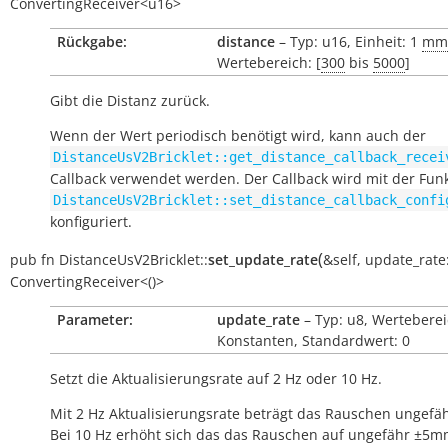
ConvertingReceiver<u16>
Rückgabe:
distance
– Typ: u16, Einheit: 1
mm
Wertebereich: [
300
bis
5000
]
Gibt die Distanz zurück.
Wenn der Wert periodisch benötigt wird, kann auch der
DistanceUsV2Bricklet::get_distance_callback_recei
Callback verwendet werden. Der Callback wird mit der Fun
DistanceUsV2Bricklet::set_distance_callback_confi
konfiguriert.
(
pub
fn
DistanceUsV2Bricklet::
set_update_rate
&self
,
update_rate
ConvertingReceiver<()>
Parameter:
update_rate
– Typ: u8, Werteberei
Konstanten, Standardwert: 0
Setzt die Aktualisierungsrate auf 2 Hz oder 10 Hz.
Mit 2 Hz Aktualisierungsrate beträgt das Rauschen ungef
Bei 10 Hz erhöht sich das das Rauschen auf ungefähr ±5m