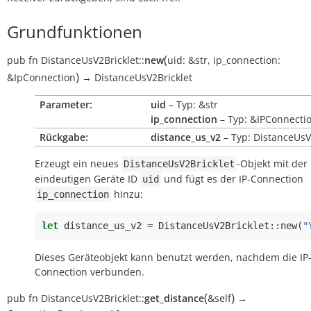
Grundfunktionen
(
pub
fn
DistanceUsV2Bricklet::
new
uid:
&str
,
ip_connection:
)
&IpConnection
→
DistanceUsV2Bricklet
Parameter:
uid
– Typ: &str
ip_connection
– Typ: &IPConnecti
Rückgabe:
distance_us_v2
– Typ: DistanceUsV
Erzeugt ein neues
-Objekt mit der
DistanceUsV2Bricklet
eindeutigen Geräte ID
und fügt es der IP-Connection
uid
hinzu:
ip_connection
let
distance_us_v2
=
DistanceUsV2Bricklet
::
new
(
"
Dieses Geräteobjekt kann benutzt werden, nachdem die IP
Connection verbunden.
(
)
pub
fn
DistanceUsV2Bricklet::
get_distance
&self
→