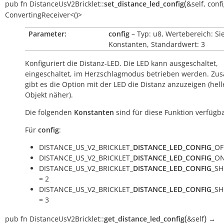
(
pub
fn
DistanceUsV2Bricklet::
set_distance_led_config
&self
,
confi
ConvertingReceiver<()>
Parameter:
config
– Typ: u8, Wertebereich: Si
Konstanten, Standardwert: 3
Konfiguriert die Distanz-LED. Die LED kann ausgeschaltet,
eingeschaltet, im Herzschlagmodus betrieben werden. Zusä
gibt es die Option mit der LED die Distanz anzuzeigen (hell
Objekt näher).
Die folgenden
Konstanten
sind für diese Funktion verfügba
Für
config
:
DISTANCE_US_V2_BRICKLET_
DISTANCE_LED_CONFIG
_OF
DISTANCE_US_V2_BRICKLET_
DISTANCE_LED_CONFIG
_ON
DISTANCE_US_V2_BRICKLET_
DISTANCE_LED_CONFIG
_S
= 2
DISTANCE_US_V2_BRICKLET_
DISTANCE_LED_CONFIG
_S
= 3
(
)
pub
fn
DistanceUsV2Bricklet::
get_distance_led_config
&self
→