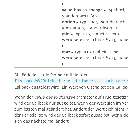
0
value_has_to_change
– Typ: bool,
Standardwert: false
option
– Typ: char, Wertebereich:
Konstanten, Standardwert: 'x'
min
– Typ: u16, Einheit: 1
mm
,
16
Wertebereich: [
0
bis
2
- 1
], Stan
0
max
– Typ: u16, Einheit: 1
mm
,
16
Wertebereich: [
0
bis
2
- 1
], Stan
0
Die Periode ist die Periode mit der der
DistanceUsV2Bricklet::get_distance_callback_recei
Callback ausgelöst wird. Ein Wert von 0 schaltet den Callba
Wenn der
value has to change
-Parameter auf True gesetzt 
wird der Callback nur ausgelöst, wenn der Wert sich im Ver
zum letzten mal geändert hat. Ändert der Wert sich nicht 
der Periode, so wird der Callback sofort ausgelöst, wenn d
sich das nächste mal ändert.