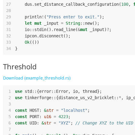
27
dus
.
set_distance_callback_configuration
(
100
,
28
29
println
!
(
"Press enter to exit."
);
30
let
mut
_input
=
String
::
new
();
31
io
::
stdin
().
read_line
(
&
mut
_input
)
?
;
32
ipcon
.
disconnect
();
33
Ok
(())
34
}
Threshold
Download (example_threshold.rs)
 1
use
std
::
{
error
::
Error
,
io
,
thread
};
 2
use
tinkerforge
::
{
distance_us_v2_bricklet
::
*
,
ip_
 3
 4
const
HOST
: 
&
str
=
"localhost"
;
 5
const
PORT
: 
u16
=
4223
;
 6
const
UID
: 
&
str
=
"XYZ"
;
// Change XYZ to the UID
 7