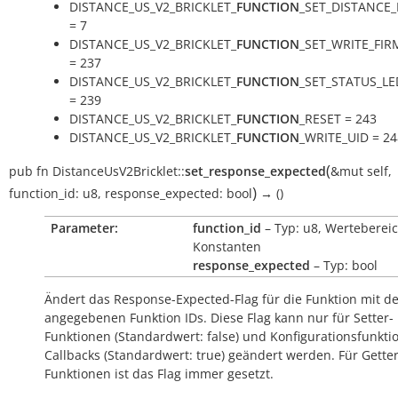
DISTANCE_US_V2_BRICKLET_
FUNCTION
_SET_DISTANCE
= 7
DISTANCE_US_V2_BRICKLET_
FUNCTION
_SET_WRITE_FI
= 237
DISTANCE_US_V2_BRICKLET_
FUNCTION
_SET_STATUS_L
= 239
DISTANCE_US_V2_BRICKLET_
FUNCTION
_RESET = 243
DISTANCE_US_V2_BRICKLET_
FUNCTION
_WRITE_UID = 24
(
pub
fn
DistanceUsV2Bricklet::
set_response_expected
&mut
self
,
)
function_id:
u8
,
response_expected:
bool
→
()
Parameter:
function_id
– Typ: u8, Wertebereic
Konstanten
response_expected
– Typ: bool
Ändert das Response-Expected-Flag für die Funktion mit d
angegebenen Funktion IDs. Diese Flag kann nur für Setter-
Funktionen (Standardwert:
false
) und Konfigurationsfunkti
Callbacks (Standardwert:
true
) geändert werden. Für Getter
Funktionen ist das Flag immer gesetzt.