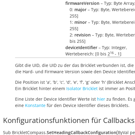
firmwareVersion
– Typ: Byte Array
0:
major
– Typ: Byte, Wertebereic
255]
1:
minor
– Typ: Byte, Wertebereic
255]
2:
revision
– Typ: Byte, Werteber
bis 255]
deviceIdentifier
– Typ: Integer,
16
Wertebereich: [0 bis
2
- 1
]
Gibt die UID, die UID zu der das Bricklet verbunden ist, die 
die Hard- und Firmware Version sowie den Device Identifie
Die Position ist 'a', 'b', 'c', 'd', 'e', 'f', 'g' oder 'h' (Bricklet Ans
Ein Bricklet hinter einem
Isolator Bricklet
ist immer an Positi
Eine Liste der Device Identifier Werte ist
hier
zu finden. Es 
eine
Konstante
für den Device Identifier dieses Bricklets.
Konfigurationsfunktionen für Callbacks
(
Sub
BrickletCompass.
SetHeadingCallbackConfiguration
ByVal
pe