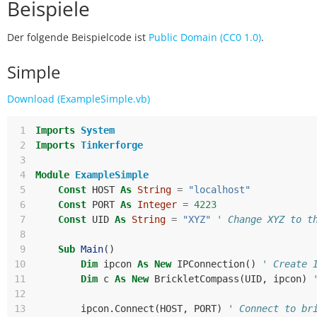
Beispiele
Der folgende Beispielcode ist
Public Domain (CC0 1.0)
.
Simple
Download (ExampleSimple.vb)
 1
Imports
System
 2
Imports
Tinkerforge
 3
 4
Module
ExampleSimple
 5
Const
HOST
As
String
=
"localhost"
 6
Const
PORT
As
Integer
=
4223
 7
Const
UID
As
String
=
"XYZ"
' Change XYZ to t
 8
 9
Sub
Main
()
10
Dim
ipcon
As
New
IPConnection
()
' Create 
11
Dim
c
As
New
BrickletCompass
(
UID
,
ipcon
)
12
13
ipcon
.
Connect
(
HOST
,
PORT
)
' Connect to br