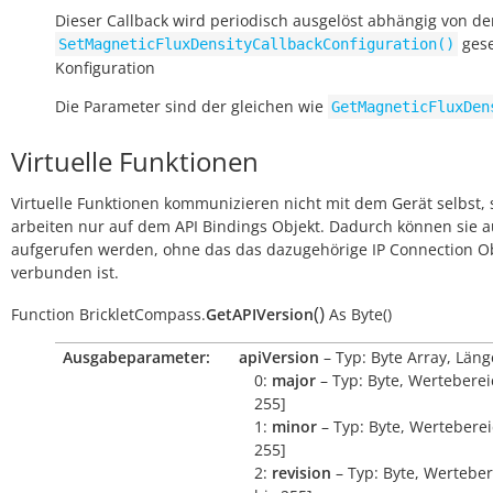
Dieser Callback wird periodisch ausgelöst abhängig von der
gese
SetMagneticFluxDensityCallbackConfiguration()
Konfiguration
Die Parameter sind der gleichen wie
GetMagneticFluxDen
Virtuelle Funktionen
Virtuelle Funktionen kommunizieren nicht mit dem Gerät selbst, 
arbeiten nur auf dem API Bindings Objekt. Dadurch können sie 
aufgerufen werden, ohne das das dazugehörige IP Connection O
verbunden ist.
(
)
Function
BrickletCompass.
GetAPIVersion
As
Byte()
Ausgabeparameter:
apiVersion
– Typ: Byte Array, Läng
0:
major
– Typ: Byte, Wertebereic
255]
1:
minor
– Typ: Byte, Wertebereic
255]
2:
revision
– Typ: Byte, Werteber