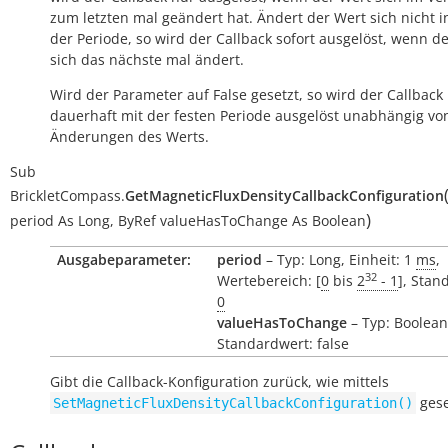
zum letzten mal geändert hat. Ändert der Wert sich nicht 
der Periode, so wird der Callback sofort ausgelöst, wenn d
sich das nächste mal ändert.
Wird der Parameter auf False gesetzt, so wird der Callback
dauerhaft mit der festen Periode ausgelöst unabhängig vo
Änderungen des Werts.
Sub
BrickletCompass.
GetMagneticFluxDensityCallbackConfiguration
)
period
As
Long
,
ByRef
valueHasToChange
As
Boolean
Ausgabeparameter:
period
– Typ: Long, Einheit: 1
ms
,
32
Wertebereich: [
0
bis
2
- 1
], Stan
0
valueHasToChange
– Typ: Boolean
Standardwert: false
Gibt die Callback-Konfiguration zurück, wie mittels
gese
SetMagneticFluxDensityCallbackConfiguration()