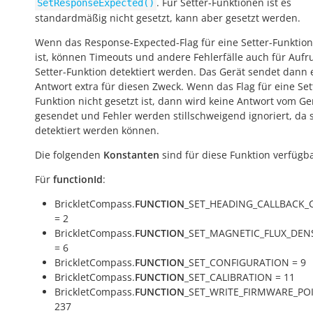
. Für Setter-Funktionen ist es
SetResponseExpected()
standardmäßig nicht gesetzt, kann aber gesetzt werden.
Wenn das Response-Expected-Flag für eine Setter-Funktion
ist, können Timeouts und andere Fehlerfälle auch für Aufr
Setter-Funktion detektiert werden. Das Gerät sendet dann 
Antwort extra für diesen Zweck. Wenn das Flag für eine Set
Funktion nicht gesetzt ist, dann wird keine Antwort vom Ge
gesendet und Fehler werden stillschweigend ignoriert, da s
detektiert werden können.
Die folgenden
Konstanten
sind für diese Funktion verfügba
Für
functionId
:
BrickletCompass.
FUNCTION
_SET_HEADING_CALLBACK_
= 2
BrickletCompass.
FUNCTION
_SET_MAGNETIC_FLUX_DEN
= 6
BrickletCompass.
FUNCTION
_SET_CONFIGURATION = 9
BrickletCompass.
FUNCTION
_SET_CALIBRATION = 11
BrickletCompass.
FUNCTION
_SET_WRITE_FIRMWARE_PO
237