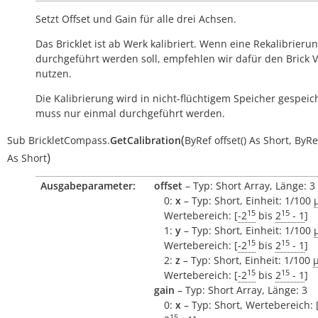
Setzt Offset und Gain für alle drei Achsen.
Das Bricklet ist ab Werk kalibriert. Wenn eine Rekalibrieru
durchgeführt werden soll, empfehlen wir dafür den Brick 
nutzen.
Die Kalibrierung wird in nicht-flüchtigem Speicher gespeic
muss nur einmal durchgeführt werden.
(
Sub
BrickletCompass.
GetCalibration
ByRef
offset()
As
Short
,
ByRe
)
As
Short
Ausgabeparameter:
offset
– Typ: Short Array, Länge: 3
0:
x
– Typ: Short, Einheit: 1/100
15
15
Wertebereich: [
-2
bis
2
- 1
]
1:
y
– Typ: Short, Einheit: 1/100
15
15
Wertebereich: [
-2
bis
2
- 1
]
2:
z
– Typ: Short, Einheit: 1/100
15
15
Wertebereich: [
-2
bis
2
- 1
]
gain
– Typ: Short Array, Länge: 3
0:
x
– Typ: Short, Wertebereich: 
15