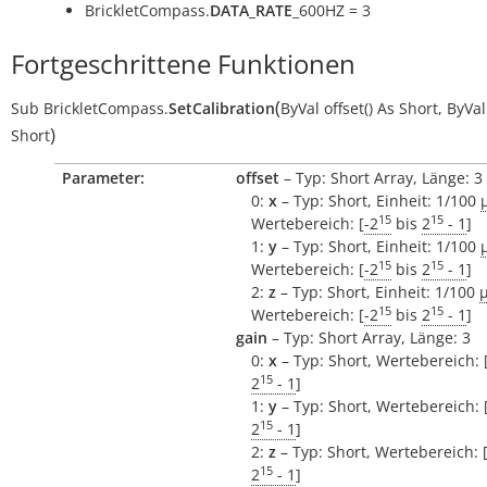
BrickletCompass.
DATA_RATE
_600HZ = 3
Fortgeschrittene Funktionen
(
Sub
BrickletCompass.
SetCalibration
ByVal
offset()
As
Short
,
ByVal
)
Short
Parameter:
offset
– Typ: Short Array, Länge: 3
0:
x
– Typ: Short, Einheit: 1/100
15
15
Wertebereich: [
-2
bis
2
- 1
]
1:
y
– Typ: Short, Einheit: 1/100
15
15
Wertebereich: [
-2
bis
2
- 1
]
2:
z
– Typ: Short, Einheit: 1/100
15
15
Wertebereich: [
-2
bis
2
- 1
]
gain
– Typ: Short Array, Länge: 3
0:
x
– Typ: Short, Wertebereich: 
15
2
- 1
]
1:
y
– Typ: Short, Wertebereich: 
15
2
- 1
]
2:
z
– Typ: Short, Wertebereich: 
15
2
- 1
]