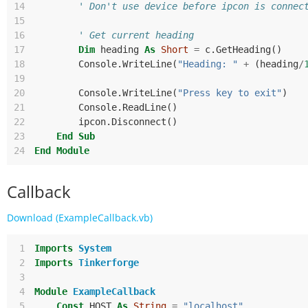
14
' Don't use device before ipcon is connec
15
16
' Get current heading
17
Dim
heading
As
Short
=
c
.
GetHeading
()
18
Console
.
WriteLine
(
"Heading: "
+
(
heading
/
19
20
Console
.
WriteLine
(
"Press key to exit"
)
21
Console
.
ReadLine
()
22
ipcon
.
Disconnect
()
23
End
Sub
24
End
Module
Callback
Download (ExampleCallback.vb)
 1
Imports
System
 2
Imports
Tinkerforge
 3
 4
Module
ExampleCallback
 5
Const
HOST
As
String
=
"localhost"