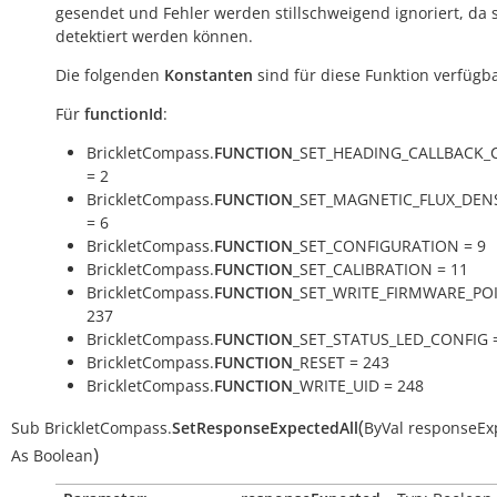
gesendet und Fehler werden stillschweigend ignoriert, da s
detektiert werden können.
Die folgenden
Konstanten
sind für diese Funktion verfügba
Für
functionId
:
BrickletCompass.
FUNCTION
_SET_HEADING_CALLBACK_
= 2
BrickletCompass.
FUNCTION
_SET_MAGNETIC_FLUX_DEN
= 6
BrickletCompass.
FUNCTION
_SET_CONFIGURATION = 9
BrickletCompass.
FUNCTION
_SET_CALIBRATION = 11
BrickletCompass.
FUNCTION
_SET_WRITE_FIRMWARE_PO
237
BrickletCompass.
FUNCTION
_SET_STATUS_LED_CONFIG 
BrickletCompass.
FUNCTION
_RESET = 243
BrickletCompass.
FUNCTION
_WRITE_UID = 248
(
Sub
BrickletCompass.
SetResponseExpectedAll
ByVal
responseEx
)
As
Boolean