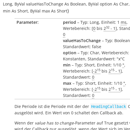
Long
,
ByVal
valueHasToChange
As
Boolean
,
ByVal
option
As
Char
,
)
min
As
Short
,
ByVal
max
As
Short
Parameter:
period
– Typ: Long, Einheit: 1
ms
,
32
Wertebereich: [
0
bis
2
- 1
], Stan
0
valueHasToChange
– Typ: Boolean
Standardwert: false
option
– Typ: Char, Wertebereich:
Konstanten, Standardwert: "x"C
min
– Typ: Short, Einheit: 1/10
°
,
15
15
Wertebereich: [
-2
bis
2
- 1
],
Standardwert:
0
max
– Typ: Short, Einheit: 1/10
°
,
15
15
Wertebereich: [
-2
bis
2
- 1
],
Standardwert:
0
Die Periode ist die Periode mit der der
C
HeadingCallback
ausgelöst wird. Ein Wert von 0 schaltet den Callback ab.
Wenn der
value has to change
-Parameter auf True gesetzt 
wird der Callback nur ausgelöst, wenn der Wert sich im Ver