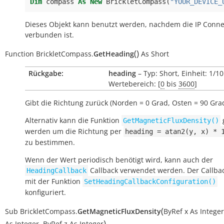
Dim
compass
As
New
BrickletCompass
(
"YOUR_DEVICE_
Dieses Objekt kann benutzt werden, nachdem die IP Conne
verbunden ist.
(
)
Function
BrickletCompass.
GetHeading
As
Short
Rückgabe:
heading
– Typ: Short, Einheit: 1/1
Wertebereich: [
0
bis
3600
]
Gibt die Richtung zurück (Norden = 0 Grad, Osten = 90 Grad
Alternativ kann die Funktion
GetMagneticFluxDensity()
werden um die Richtung per
heading
=
atan2(y,
x)
*
zu bestimmen.
Wenn der Wert periodisch benötigt wird, kann auch der
Callback verwendet werden. Der Callba
HeadingCallback
mit der Funktion
SetHeadingCallbackConfiguration()
konfiguriert.
(
Sub
BrickletCompass.
GetMagneticFluxDensity
ByRef
x
As
Integer
)
As
Integer
,
ByRef
z
As
Integer