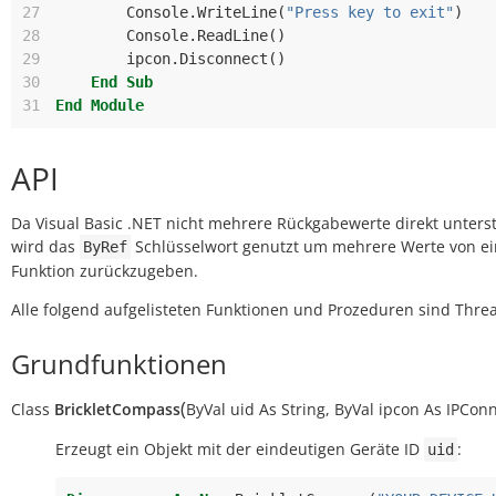
27
Console
.
WriteLine
(
"Press key to exit"
)
28
Console
.
ReadLine
()
29
ipcon
.
Disconnect
()
30
End
Sub
31
End
Module
API
Da Visual Basic .NET nicht mehrere Rückgabewerte direkt unterst
wird das
Schlüsselwort genutzt um mehrere Werte von ei
ByRef
Funktion zurückzugeben.
Alle folgend aufgelisteten Funktionen und Prozeduren sind Threa
Grundfunktionen
(
Class
BrickletCompass
ByVal
uid
As
String
,
ByVal
ipcon
As
IPConn
Erzeugt ein Objekt mit der eindeutigen Geräte ID
:
uid