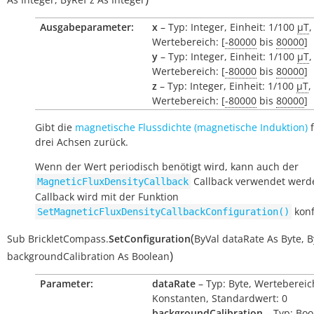
Ausgabeparameter:
x
– Typ: Integer, Einheit: 1/100
µT
,
Wertebereich: [
-80000
bis
80000
]
y
– Typ: Integer, Einheit: 1/100
µT
,
Wertebereich: [
-80000
bis
80000
]
z
– Typ: Integer, Einheit: 1/100
µT
,
Wertebereich: [
-80000
bis
80000
]
Gibt die
magnetische Flussdichte (magnetische Induktion)
f
drei Achsen zurück.
Wenn der Wert periodisch benötigt wird, kann auch der
Callback verwendet werd
MagneticFluxDensityCallback
Callback wird mit der Funktion
konf
SetMagneticFluxDensityCallbackConfiguration()
(
Sub
BrickletCompass.
SetConfiguration
ByVal
dataRate
As
Byte
,
B
)
backgroundCalibration
As
Boolean
Parameter:
dataRate
– Typ: Byte, Wertebereic
Konstanten, Standardwert: 0
backgroundCalibration
– Typ: Boo