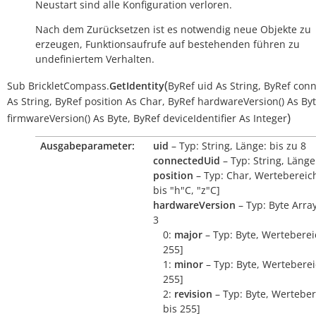
Neustart sind alle Konfiguration verloren.
Nach dem Zurücksetzen ist es notwendig neue Objekte zu
erzeugen, Funktionsaufrufe auf bestehenden führen zu
undefiniertem Verhalten.
(
Sub
BrickletCompass.
GetIdentity
ByRef
uid
As
String
,
ByRef
conn
As
String
,
ByRef
position
As
Char
,
ByRef
hardwareVersion()
As
By
)
firmwareVersion()
As
Byte
,
ByRef
deviceIdentifier
As
Integer
Ausgabeparameter:
uid
– Typ: String, Länge: bis zu 8
connectedUid
– Typ: String, Länge
position
– Typ: Char, Wertebereich
bis "h"C, "z"C]
hardwareVersion
– Typ: Byte Arra
3
0:
major
– Typ: Byte, Wertebereic
255]
1:
minor
– Typ: Byte, Wertebereic
255]
2:
revision
– Typ: Byte, Werteber
bis 255]