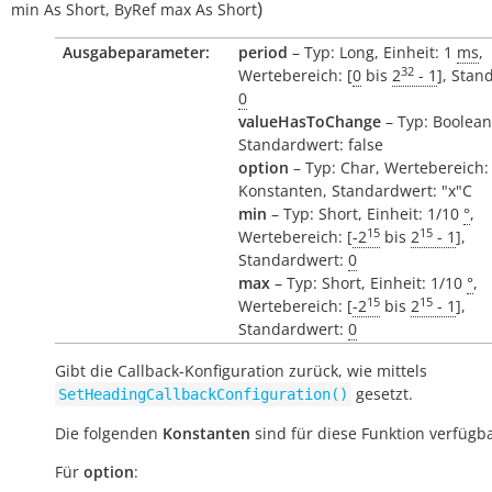
)
min
As
Short
,
ByRef
max
As
Short
Ausgabeparameter:
period
– Typ: Long, Einheit: 1
ms
,
32
Wertebereich: [
0
bis
2
- 1
], Stan
0
valueHasToChange
– Typ: Boolean
Standardwert: false
option
– Typ: Char, Wertebereich:
Konstanten, Standardwert: "x"C
min
– Typ: Short, Einheit: 1/10
°
,
15
15
Wertebereich: [
-2
bis
2
- 1
],
Standardwert:
0
max
– Typ: Short, Einheit: 1/10
°
,
15
15
Wertebereich: [
-2
bis
2
- 1
],
Standardwert:
0
Gibt die Callback-Konfiguration zurück, wie mittels
gesetzt.
SetHeadingCallbackConfiguration()
Die folgenden
Konstanten
sind für diese Funktion verfügba
Für
option
: