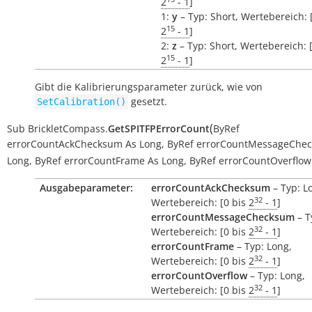
2
- 1
]
1:
y
– Typ: Short, Wertebereich: 
15
2
- 1
]
2:
z
– Typ: Short, Wertebereich: 
15
2
- 1
]
Gibt die Kalibrierungsparameter zurück, wie von
gesetzt.
SetCalibration()
(
Sub
BrickletCompass.
GetSPITFPErrorCount
ByRef
errorCountAckChecksum
As
Long
,
ByRef
errorCountMessageChe
Long
,
ByRef
errorCountFrame
As
Long
,
ByRef
errorCountOverflow
Ausgabeparameter:
errorCountAckChecksum
– Typ: L
32
Wertebereich: [0 bis
2
- 1
]
errorCountMessageChecksum
– T
32
Wertebereich: [0 bis
2
- 1
]
errorCountFrame
– Typ: Long,
32
Wertebereich: [0 bis
2
- 1
]
errorCountOverflow
– Typ: Long,
32
Wertebereich: [0 bis
2
- 1
]