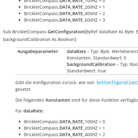
BrickletCompass.
DATA_RATE
_100HZ = 0
BrickletCompass.
DATA_RATE
_200HZ = 1
BrickletCompass.
DATA_RATE
_400HZ = 2
BrickletCompass.
DATA_RATE
_600HZ = 3
(
Sub
BrickletCompass.
GetConfiguration
ByRef
dataRate
As
Byte
,
)
backgroundCalibration
As
Boolean
Ausgabeparameter:
dataRate
– Typ: Byte, Wertebereic
Konstanten, Standardwert: 0
backgroundCalibration
– Typ: Boo
Standardwert: true
Gibt die Konfiguration zurück, wie von
SetConfiguration
gesetzt.
Die folgenden
Konstanten
sind für diese Funktion verfügba
Für
dataRate
:
BrickletCompass.
DATA_RATE
_100HZ = 0
BrickletCompass.
DATA_RATE
_200HZ = 1
BrickletCompass.
DATA_RATE
_400HZ = 2