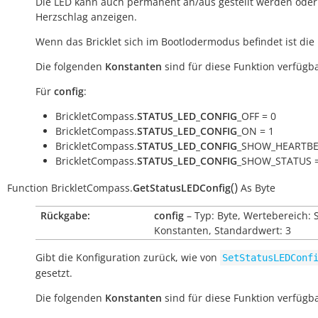
Die LED kann auch permanent an/aus gestellt werden oder
Herzschlag anzeigen.
Wenn das Bricklet sich im Bootlodermodus befindet ist die
Die folgenden
Konstanten
sind für diese Funktion verfügba
Für
config
:
BrickletCompass.
STATUS_LED_CONFIG
_OFF = 0
BrickletCompass.
STATUS_LED_CONFIG
_ON = 1
BrickletCompass.
STATUS_LED_CONFIG
_SHOW_HEARTBE
BrickletCompass.
STATUS_LED_CONFIG
_SHOW_STATUS =
(
)
Function
BrickletCompass.
GetStatusLEDConfig
As
Byte
Rückgabe:
config
– Typ: Byte, Wertebereich: 
Konstanten, Standardwert: 3
Gibt die Konfiguration zurück, wie von
SetStatusLEDConf
gesetzt.
Die folgenden
Konstanten
sind für diese Funktion verfügba