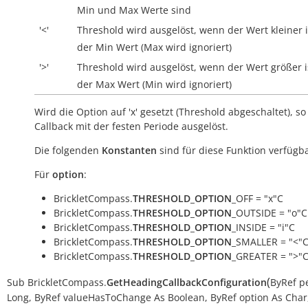
Min und Max Werte sind
'<'
Threshold wird ausgelöst, wenn der Wert kleiner i
der Min Wert (Max wird ignoriert)
'>'
Threshold wird ausgelöst, wenn der Wert größer i
der Max Wert (Min wird ignoriert)
Wird die Option auf 'x' gesetzt (Threshold abgeschaltet), so
Callback mit der festen Periode ausgelöst.
Die folgenden
Konstanten
sind für diese Funktion verfügba
Für
option
:
BrickletCompass.
THRESHOLD_OPTION
_OFF = "x"C
BrickletCompass.
THRESHOLD_OPTION
_OUTSIDE = "o"C
BrickletCompass.
THRESHOLD_OPTION
_INSIDE = "i"C
BrickletCompass.
THRESHOLD_OPTION
_SMALLER = "<"
BrickletCompass.
THRESHOLD_OPTION
_GREATER = ">"
(
Sub
BrickletCompass.
GetHeadingCallbackConfiguration
ByRef
p
Long
,
ByRef
valueHasToChange
As
Boolean
,
ByRef
option
As
Char