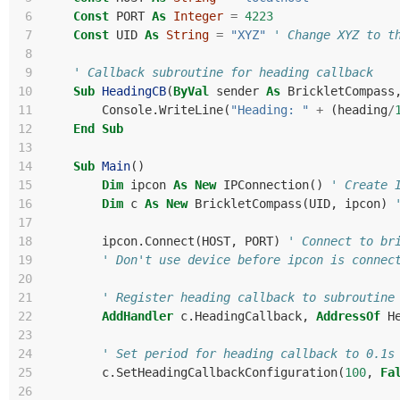
 6
Const
PORT
As
Integer
=
4223
 7
Const
UID
As
String
=
"XYZ"
' Change XYZ to t
 8
 9
' Callback subroutine for heading callback
10
Sub
HeadingCB
(
ByVal
sender
As
BrickletCompass
11
Console
.
WriteLine
(
"Heading: "
+
(
heading
/
12
End
Sub
13
14
Sub
Main
()
15
Dim
ipcon
As
New
IPConnection
()
' Create 
16
Dim
c
As
New
BrickletCompass
(
UID
,
ipcon
)
17
18
ipcon
.
Connect
(
HOST
,
PORT
)
' Connect to br
19
' Don't use device before ipcon is connec
20
21
' Register heading callback to subroutine
22
AddHandler
c
.
HeadingCallback
,
AddressOf
H
23
24
' Set period for heading callback to 0.1s
25
c
.
SetHeadingCallbackConfiguration
(
100
,
Fa
26