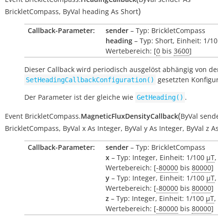
)
BrickletCompass
,
ByVal
heading
As
Short
Callback-Parameter:
sender
– Typ: BrickletCompass
heading
– Typ: Short, Einheit: 1/1
Wertebereich: [
0
bis
3600
]
Dieser Callback wird periodisch ausgelöst abhängig von der
gesetzten Konfigu
SetHeadingCallbackConfiguration()
Der Parameter ist der gleiche wie
.
GetHeading()
(
Event
BrickletCompass.
MagneticFluxDensityCallback
ByVal
send
BrickletCompass
,
ByVal
x
As
Integer
,
ByVal
y
As
Integer
,
ByVal
z
A
Callback-Parameter:
sender
– Typ: BrickletCompass
x
– Typ: Integer, Einheit: 1/100
µT
,
Wertebereich: [
-80000
bis
80000
]
y
– Typ: Integer, Einheit: 1/100
µT
,
Wertebereich: [
-80000
bis
80000
]
z
– Typ: Integer, Einheit: 1/100
µT
,
Wertebereich: [
-80000
bis
80000
]