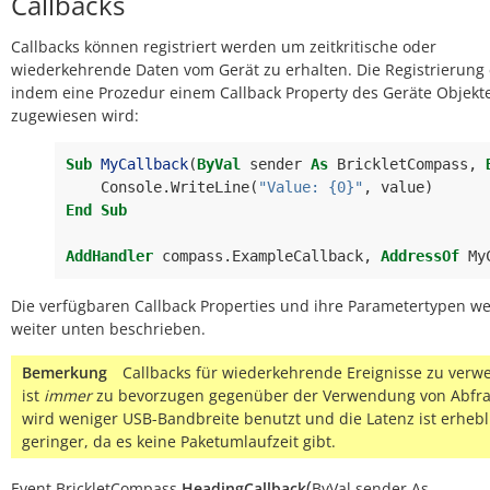
Callbacks
Callbacks können registriert werden um zeitkritische oder
wiederkehrende Daten vom Gerät zu erhalten. Die Registrierung 
indem eine Prozedur einem Callback Property des Geräte Objekt
zugewiesen wird:
Sub
MyCallback
(
ByVal
sender
As
BrickletCompass
,
Console
.
WriteLine
(
"Value: {0}"
,
value
)
End
Sub
AddHandler
compass
.
ExampleCallback
,
AddressOf
My
Die verfügbaren Callback Properties und ihre Parametertypen w
weiter unten beschrieben.
Bemerkung
Callbacks für wiederkehrende Ereignisse zu ver
ist
immer
zu bevorzugen gegenüber der Verwendung von Abfra
wird weniger USB-Bandbreite benutzt und die Latenz ist erhebl
geringer, da es keine Paketumlaufzeit gibt.
(
Event
BrickletCompass.
HeadingCallback
ByVal
sender
As