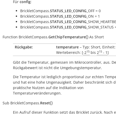
Für
config
:
BrickletCompass.
STATUS_LED_CONFIG
_OFF = 0
BrickletCompass.
STATUS_LED_CONFIG
_ON = 1
BrickletCompass.
STATUS_LED_CONFIG
_SHOW_HEARTBE
BrickletCompass.
STATUS_LED_CONFIG
_SHOW_STATUS =
(
)
Function
BrickletCompass.
GetChipTemperature
As
Short
Rückgabe:
temperature
– Typ: Short, Einheit
15
15
Wertebereich: [
-2
bis
2
- 1
]
Gibt die Temperatur, gemessen im Mikrocontroller, aus. D
Rückgabewert ist nicht die Umgebungstemperatur.
Die Temperatur ist lediglich proportional zur echten Temp
und hat eine hohe Ungenauigkeit. Daher beschränkt sich d
praktische Nutzen auf die Indikation von
Temperaturveränderungen.
(
)
Sub
BrickletCompass.
Reset
Ein Aufruf dieser Funktion setzt das Bricklet zurück. Nach