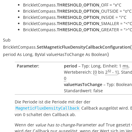
BrickletCompass.
THRESHOLD_OPTION
_OFF = "x"C
BrickletCompass.
THRESHOLD_OPTION
_OUTSIDE = "o"C
BrickletCompass.
THRESHOLD_OPTION
_INSIDE = "i"C
BrickletCompass.
THRESHOLD_OPTION
_SMALLER = "<"
BrickletCompass.
THRESHOLD_OPTION
_GREATER = ">"
Sub
(
BrickletCompass.
SetMagneticFluxDensityCallbackConfiguration
)
period
As
Long
,
ByVal
valueHasToChange
As
Boolean
Parameter:
period
– Typ: Long, Einheit: 1
ms
,
32
Wertebereich: [
0
bis
2
- 1
], Stan
0
valueHasToChange
– Typ: Boolean
Standardwert: false
Die Periode ist die Periode mit der der
Callback ausgelöst wird. 
MagneticFluxDensityCallback
von 0 schaltet den Callback ab.
Wenn der
value has to change
-Parameter auf True gesetzt 
wird der Callback nur ausgelöst, wenn der Wert sich im Ver