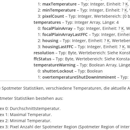
1:
maxTemperature
– Typ: Integer, Einheit: ?
K
,
2:
minTemperature
– Typ: Integer, Einheit: ?
K
,
3:
pixelCount
– Typ: Integer, Wertebereich: [0 b
temperatures
– Typ: Integer Array, Länge: 4
0:
focalPlainArray
– Typ: Integer, Einheit: ?
K
, W
1:
focalPlainArrayLastFFC
– Typ: Integer, Einhei
2:
housing
– Typ: Integer, Einheit: ?
K
, Werteber
3:
housingLastFFC
– Typ: Integer, Einheit: ?
K
, 
resolution
– Typ: Byte, Wertebereich: Siehe Kons
ffcStatus
– Typ: Byte, Wertebereich: Siehe Konst
temperatureWarning
– Typ: Boolean Array, Länge
0:
shutterLockout
– Typ: Boolean
1:
overtemperatureShutDownImminent
– Typ:
e Spotmeter Statistiken, verschiedene Temperaturen, die aktuelle A
tmeter Statistiken bestehen aus:
ex 0: Durchschnittstemperatur.
ex 1: Maximal Temperatur.
ex 2: Minimal Temperatur.
ex 3: Pixel Anzahl der Spotmeter Region (Spotmeter Region of Inter