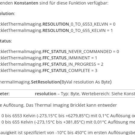
lgenden
Konstanten
sind für diese Funktion verfügbar:
olution
:
ckletThermalImaging.
RESOLUTION
_0_TO_6553_KELVIN = 0
ckletThermalImaging.
RESOLUTION
_0_TO_655_KELVIN = 1
Status
:
ckletThermalImaging.
FFC_STATUS
_NEVER_COMMANDED = 0
ckletThermalImaging.
FFC_STATUS
_IMMINENT = 1
ckletThermalImaging.
FFC_STATUS
_IN_PROGRESS = 2
ckletThermalImaging.
FFC_STATUS
_COMPLETE = 3
(
)
ThermalImaging.
SetResolution
ByVal
resolution
As
Byte
eter:
resolution
– Typ: Byte, Wertebereich: Siehe Kons
ie Auflösung. Das Thermal Imaging Bricklet kann entweder
 0 bis 6553 Kelvin (-273,15°C bis +6279,85°C) mit 0,1°C Auflösung o
 0 bis 655 Kelvin (-273,15°C bis +381,85°C) mit 0,01°C Auflösung m
auigkeit ist spezifiziert von -10°C bis 450°C im ersten Auflösungs