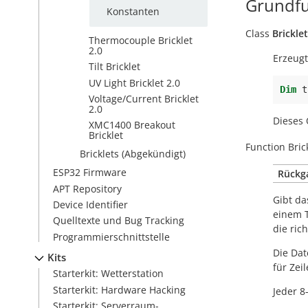
Grundfu
Konstanten
Class
Brickle
Thermocouple Bricklet
2.0
Erzeugt
Tilt Bricklet
UV Light Bricklet 2.0
Dim
t
Voltage/Current Bricklet
2.0
Dieses 
XMC1400 Breakout
Bricklet
Function
Bric
Bricklets (Abgekündigt)
ESP32 Firmware
Rückg
APT Repository
Gibt da
Device Identifier
einem
Quelltexte und Bug Tracking
die ric
Programmierschnittstelle
Die Dat
Kits
für Zei
Starterkit: Wetterstation
Starterkit: Hardware Hacking
Jeder 8
Starterkit: Serverraum-