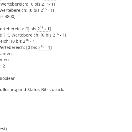
16
 Wertebereich: [
0
bis
2
- 1
]
16
 Wertebereich: [
0
bis
2
- 1
]
is 4800]
16
ertebereich: [
0
bis
2
- 1
]
16
t: ?
K
, Wertebereich: [
0
bis
2
- 1
]
16
eich: [
0
bis
2
- 1
]
16
Wertebereich: [
0
bis
2
- 1
]
tanten
anten
: 2
 Boolean
uflösung und Status-Bits zurück.
est).