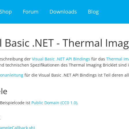
Shop
Forum
Downloads
Blog
l Basic .NET - Thermal Imag
Beschreibung der
Visual Basic .NET API Bindings
für das
Thermal Ima
nd technischen Spezifikationen des Thermal Imaging Bricklet sind
tionanleitung
für die Visual Basic .NET API Bindings ist Teil deren 
le
Beispielcode ist
Public Domain (CC0 1.0)
.
k
ampleCallback.vb)