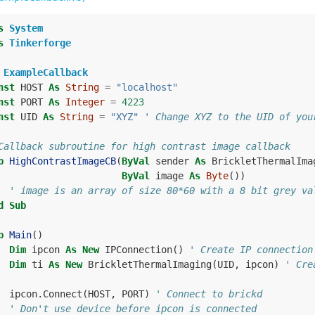
s
System
s
Tinkerforge
ExampleCallback
nst
HOST
As
String
=
"localhost"
nst
PORT
As
Integer
=
4223
nst
UID
As
String
=
"XYZ"
' Change XYZ to the UID of you
Callback subroutine for high contrast image callback
b
HighContrastImageCB
(
ByVal
sender
As
BrickletThermalIma
ByVal
image
As
Byte
())
' image is an array of size 80*60 with a 8 bit grey va
d
Sub
b
Main
()
Dim
ipcon
As
New
IPConnection
()
' Create IP connection
Dim
ti
As
New
BrickletThermalImaging
(
UID
,
ipcon
)
' Cre
ipcon
.
Connect
(
HOST
,
PORT
)
' Connect to brickd
' Don't use device before ipcon is connected