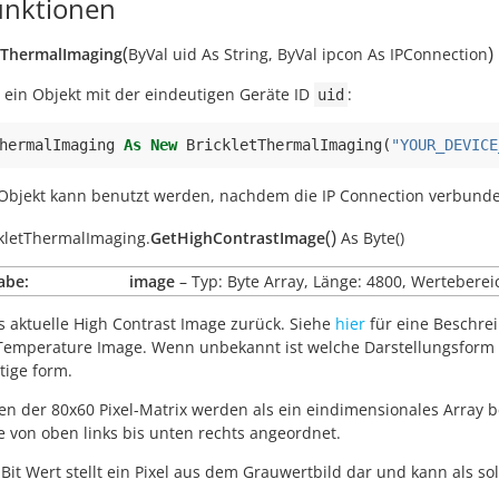
nktionen
(
)
tThermalImaging
ByVal
uid
As
String
,
ByVal
ipcon
As
IPConnection
 ein Objekt mit der eindeutigen Geräte ID
:
uid
hermalImaging
As
New
BrickletThermalImaging
(
"YOUR_DEVICE
Objekt kann benutzt werden, nachdem die IP Connection verbunden
(
)
kletThermalImaging.
GetHighContrastImage
As
Byte()
abe:
image
– Typ: Byte Array, Länge: 4800, Wertebereic
s aktuelle
High Contrast Image
zurück. Siehe
hier
für eine Beschre
Temperature Image
. Wenn unbekannt ist welche Darstellungsform 
htige form.
en der 80x60 Pixel-Matrix werden als ein eindimensionales Array b
le von oben links bis unten rechts angeordnet.
-Bit Wert stellt ein Pixel aus dem Grauwertbild dar und kann als so