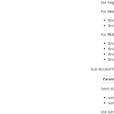
Die fo
Für
res
Bri
Bri
Für
ffc
Bri
Bri
Bri
Bri
Sub
Bricklet
Param
Setzt d
von
von
Die Gen