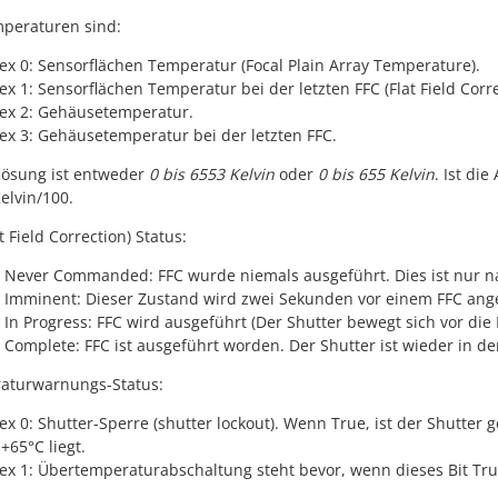
peraturen sind:
ex 0: Sensorflächen Temperatur (Focal Plain Array Temperature).
ex 1: Sensorflächen Temperatur bei der letzten FFC (Flat Field Corre
ex 2: Gehäusetemperatur.
ex 3: Gehäusetemperatur bei der letzten FFC.
lösung ist entweder
0 bis 6553 Kelvin
oder
0 bis 655 Kelvin
. Ist di
Kelvin/100.
t Field Correction) Status:
 Never Commanded: FFC wurde niemals ausgeführt. Dies ist nur na
 Imminent: Dieser Zustand wird zwei Sekunden vor einem FFC a
 In Progress: FFC wird ausgeführt (Der Shutter bewegt sich vor die
 Complete: FFC ist ausgeführt worden. Der Shutter ist wieder in de
aturwarnungs-Status:
ex 0: Shutter-Sperre (shutter lockout). Wenn True, ist der Shutter
 +65°C liegt.
ex 1: Übertemperaturabschaltung steht bevor, wenn dieses Bit True