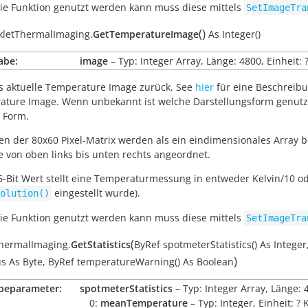
ie Funktion genutzt werden kann muss diese mittels
SetImageTra
(
)
kletThermalImaging.
GetTemperatureImage
As
Integer()
abe:
image
– Typ: Integer Array, Länge: 4800, Einheit: 
s aktuelle
Temperature Image
zurück. See
hier
für eine Beschreib
ature Image
. Wenn unbekannt ist welche Darstellungsform genutzt
e Form.
en der 80x60 Pixel-Matrix werden als ein eindimensionales Array b
le von oben links bis unten rechts angeordnet.
6-Bit Wert stellt eine Temperaturmessung in entweder Kelvin/10 od
eingestellt wurde).
olution()
ie Funktion genutzt werden kann muss diese mittels
SetImageTra
(
ThermalImaging.
GetStatistics
ByRef
spotmeterStatistics()
As
Integer
)
us
As
Byte
,
ByRef
temperatureWarning()
As
Boolean
beparameter:
spotmeterStatistics
– Typ: Integer Array, Länge: 
0:
meanTemperature
– Typ: Integer, Einheit: ?