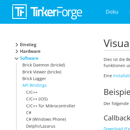
Doku
Visua
Einstieg
Hardware
Software
Dies ist die 
Brick Daemon (brickd)
Funktionen u
Brick Viewer (brickv)
Eine
Installa
Brick Logger
API Bindings
Beispie
C/C++
C/C++ (iOS)
Der folgende 
C/C++ für Mikrocontroller
C#
Callbac
C# (Windows Phone)
Delphi/Lazarus
Download (Ex