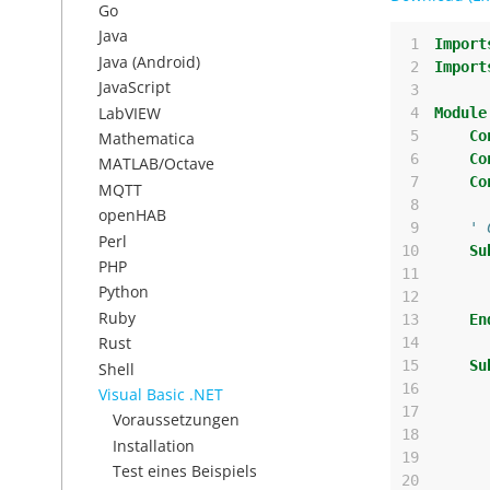
Go
Java
 1
Import
Java (Android)
 2
Import
JavaScript
 3
LabVIEW
 4
Module
 5
Co
Mathematica
 6
Co
MATLAB/Octave
 7
Co
MQTT
 8
openHAB
 9
' 
Perl
10
Su
PHP
11
Python
12
Ruby
13
En
Rust
14
15
Su
Shell
16
Visual Basic .NET
17
Voraussetzungen
18
Installation
19
Test eines Beispiels
20