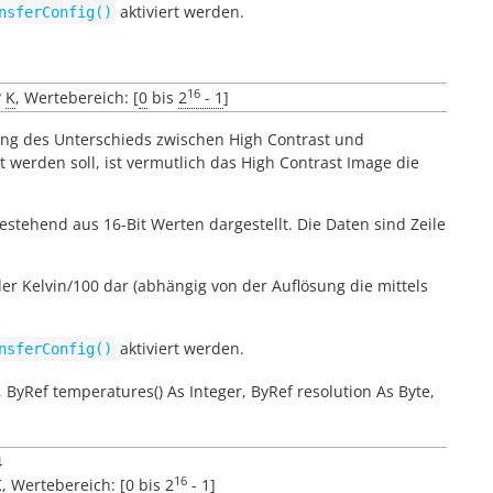
aktiviert werden.
nsferConfig()
16
?
K
, Wertebereich: [
0
bis
2
- 1
]
ung des Unterschieds zwischen
High Contrast
und
 werden soll, ist vermutlich das
High Contrast Image
die
estehend aus 16-Bit Werten dargestellt. Die Daten sind Zeile
er Kelvin/100 dar (abhängig von der Auflösung die mittels
aktiviert werden.
nsferConfig()
,
ByRef
temperatures()
As
Integer
,
ByRef
resolution
As
Byte
,
4
16
K
, Wertebereich: [
0
bis
2
- 1
]