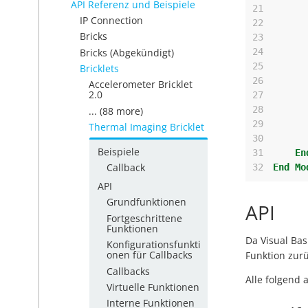
API Referenz und Beispiele
21
IP Connection
22
Bricks
23
Bricks (Abgekündigt)
24
25
Bricklets
26
Accelerometer Bricklet
2.0
27
28
... (88 more)
29
Thermal Imaging Bricklet
30
Beispiele
31
En
Callback
32
End
Mo
API
Grundfunktionen
API
Fortgeschrittene
Funktionen
Da Visual Bas
Konfigurationsfunkti
onen für Callbacks
Funktion zur
Callbacks
Alle folgend 
Virtuelle Funktionen
Interne Funktionen