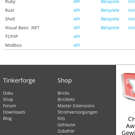
Ruby
API
Beispiele
Ins
Rust
API
Beispiele
Ins
Shell
API
Beispiele
Ins
Visual Basic .NET
API
Beispiele
Ins
TCP/IP
API
Modbus
API
Tinkerforge
Shop
Doku
Bricks
Shop
Bricklets
Forum
Master Extensions
Downloads
Stromversorgungen
CH
Blog
Kits
Aw
Gehäuse
Zubehör
Gewi