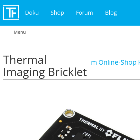
Doku
Shop
Forum
Blog
Menu
Thermal
Im Online-Shop 
Imaging Bricklet