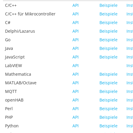
C/C++
API
Beispiele
Ins
C/C++ für Mikrocontroller
API
Beispiele
Ins
C#
API
Beispiele
Ins
Delphi/Lazarus
API
Beispiele
Ins
Go
API
Beispiele
Ins
Java
API
Beispiele
Ins
JavaScript
API
Beispiele
Ins
LabVIEW
API
Ins
Mathematica
API
Beispiele
Ins
MATLAB/Octave
API
Beispiele
Ins
MQTT
API
Beispiele
Ins
openHAB
API
Beispiele
Ins
Perl
API
Beispiele
Ins
PHP
API
Beispiele
Ins
Python
API
Beispiele
Ins