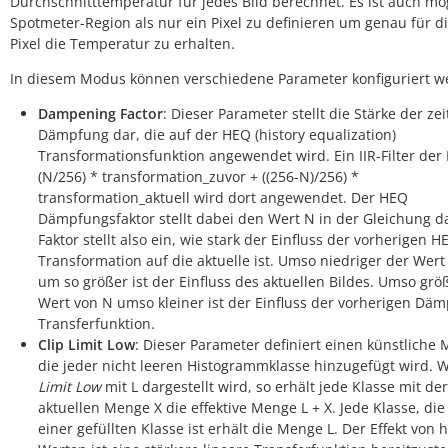
Durchschnitttemperatur für jedes Bild berechnet. Es ist auch mö
Spotmeter-Region als nur ein Pixel zu definieren um genau für d
Pixel die Temperatur zu erhalten.
In diesem Modus können verschiedene Parameter konfiguriert w
Dampening Factor
: Dieser Parameter stellt die Stärke der zei
Dämpfung dar, die auf der HEQ (history equalization)
Transformationsfunktion angewendet wird. Ein IIR-Filter der
(N/256) * transformation_zuvor + ((256-N)/256) *
transformation_aktuell wird dort angewendet. Der HEQ
Dämpfungsfaktor stellt dabei den Wert N in der Gleichung d
Faktor stellt also ein, wie stark der Einfluss der vorherigen H
Transformation auf die aktuelle ist. Umso niedriger der Wert
um so größer ist der Einfluss des aktuellen Bildes. Umso grö
Wert von N umso kleiner ist der Einfluss der vorherigen Dä
Transferfunktion.
Clip Limit Low
: Dieser Parameter definiert einen künstliche
die jeder nicht leeren Histogrammklasse hinzugefügt wird.
Limit Low
mit L dargestellt wird, so erhält jede Klasse mit der
aktuellen Menge X die effektive Menge L + X. Jede Klasse, di
einer gefüllten Klasse ist erhält die Menge L. Der Effekt von