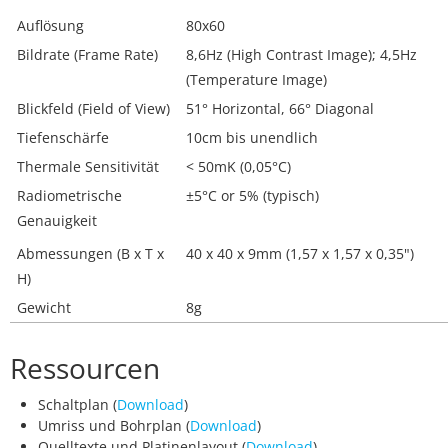
Auflösung
80x60
Bildrate (Frame Rate)
8,6Hz (High Contrast Image); 4,5Hz
(Temperature Image)
Blickfeld (Field of View)
51° Horizontal, 66° Diagonal
Tiefenschärfe
10cm bis unendlich
Thermale Sensitivität
< 50mK (0,05°C)
Radiometrische
±5°C or 5% (typisch)
Genauigkeit
Abmessungen (B x T x
40 x 40 x 9mm (1,57 x 1,57 x 0,35")
H)
Gewicht
8g
Ressourcen
Schaltplan (
Download
)
Umriss und Bohrplan (
Download
)
Quelltexte und Platinenlayout (
Download
)