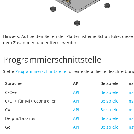
Hinweis: Auf beiden Seiten der Platten ist eine Schutzfolie, dies
dem Zusammenbau entfernt werden.
Programmierschnittstelle
Siehe
Programmierschnittstelle
für eine detaillierte Beschreibun
Sprache
API
Beispiele
Ins
C/C++
API
Beispiele
Ins
C/C++ für Mikrocontroller
API
Beispiele
Ins
C#
API
Beispiele
Ins
Delphi/Lazarus
API
Beispiele
Ins
Go
API
Beispiele
Ins