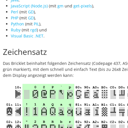
JavaScript (Node.js)
(mit
gm
und
get-pixels
),
Perl
(mit
GD
),
PHP
(mit
GD
),
Python
(mit
PIL
),
Ruby
(mit
rgd
) und
Visual Basic .NET
.
Zeichensatz
Das Bricklet beinhaltet folgenden Zeichensatz (Codepage 437, ASC
grün markiert), mit dem schnell und einfach Text (bis zu 26x8 Ze
dem Display angezeigt werden kann: