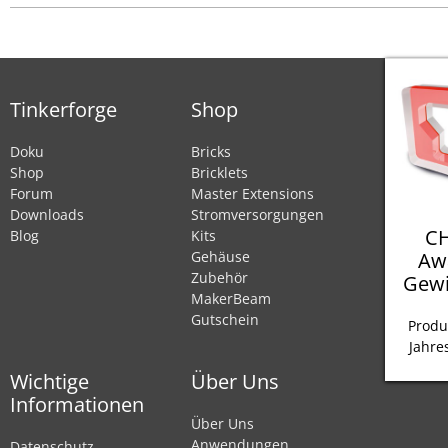
Tinkerforge
Shop
Doku
Bricks
Shop
Bricklets
Forum
Master Extensions
Downloads
Stromversorgungen
CH
Blog
Kits
Aw
Gehäuse
Zubehör
Gewi
MakerBeam
Gutschein
Produ
Jahre
Wichtige
Über Uns
Informationen
Über Uns
Anwendungen
Datenschutz