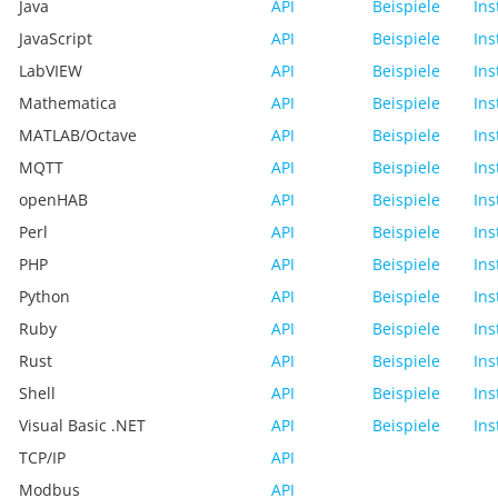
Java
API
Beispiele
Ins
JavaScript
API
Beispiele
Ins
LabVIEW
API
Beispiele
Ins
Mathematica
API
Beispiele
Ins
MATLAB/Octave
API
Beispiele
Ins
MQTT
API
Beispiele
Ins
openHAB
API
Beispiele
Ins
Perl
API
Beispiele
Ins
PHP
API
Beispiele
Ins
Python
API
Beispiele
Ins
Ruby
API
Beispiele
Ins
Rust
API
Beispiele
Ins
Shell
API
Beispiele
Ins
Visual Basic .NET
API
Beispiele
Ins
TCP/IP
API
Modbus
API